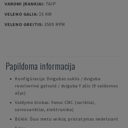
VAROMI ĮRANKIAI
:
TAIP
VELENO GALIA
:
15 KW
VELENO GREITIS
:
3500 RPM
Papildoma informacija
Konfigūracija: Dvigubas suklis / dviguba
revolverinė galvutė / dviguba Y ašis (9 valdomos
ašys)
Valdymo blokas: Fanuc CNC (varikliai,
servovarikliai, elektronika)
Būklė: Šiuo metu veikia; pristatymas nedelsiant