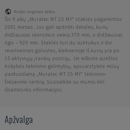
Rodyti originalo kalba
Šis 9 ašių „Muratec MT 25 MY“ staklės pagamintos
2001 metais. Jos gali apdirbti detales, kurių
didžiausias skersmuo siekia 370 mm, o didžiausias
ilgis – 920 mm. Staklės turi du suktukus ir dvi
revolverines galvutes, kiekvienoje iš kurių yra po
15 aktyviųjų įrankių pozicijų. Jei ieškote aukštos
kokybės tekinimo galimybių, apsvarstykite mūsų
parduodamą „Muratec MT 25 MY“ tekinimo-
frezavimo centrą. Susisiekite su mumis dėl
išsamesnės informacijos.
Apžvalga