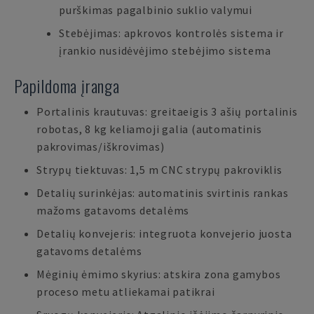
purškimas pagalbinio suklio valymui
Stebėjimas: apkrovos kontrolės sistema ir
įrankio nusidėvėjimo stebėjimo sistema
Papildoma įranga
Portalinis krautuvas: greitaeigis 3 ašių portalinis
robotas, 8 kg keliamoji galia (automatinis
pakrovimas/iškrovimas)
Strypų tiektuvas: 1,5 m CNC strypų pakroviklis
Detalių surinkėjas: automatinis svirtinis rankas
mažoms gatavoms detalėms
Detalių konvejeris: integruota konvejerio juosta
gatavoms detalėms
Mėginių ėmimo skyrius: atskira zona gamybos
proceso metu atliekamai patikrai