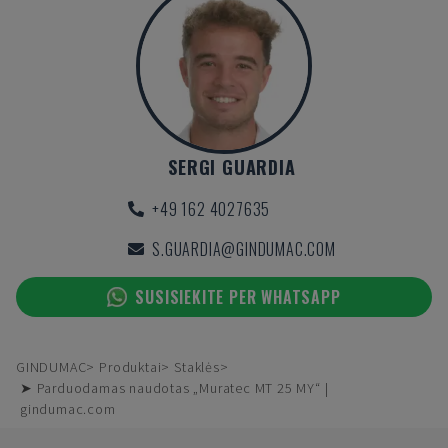
SERGI GUARDIA
+49 162 4027635
S.GUARDIA@GINDUMAC.COM
SUSISIEKITE PER WHATSAPP
GINDUMAC
Produktai
Staklės
➤ Parduodamas naudotas „Muratec MT 25 MY“ |
gindumac.com