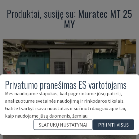
Produktai, susiję su:
Muratec
MT 25
MY
Privatumo pranešimas ES vartotojams
Mes naudojame slapukus, kad pagerintume jūsų patirtį,
analizuotume svetainės naudojimą ir rinkodaros tikslais.
Galite tvarkyti savo nuostatas ir sužinoti daugiau apie tai,
kaip naudojame jūsų duomenis, žemiau.
SLAPUKŲ NUSTATYMAI
PRIIMTI VISUS