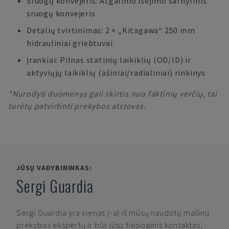
Sruogų konvejeris: Atgalinio išėjimo šarnyrinis
sruogų konvejeris
Detalių tvirtinimas: 2 × „Kitagawa“ 250 mm
hidrauliniai griebtuvai
Įrankiai: Pilnas statinių laikiklių (OD/ID) ir
aktyviųjų laikiklių (ašiniai/radialiniai) rinkinys
*Nurodyti duomenys gali skirtis nuo faktinių verčių, tai
turėtų patvirtinti prekybos atstovas.
JŪSŲ VADYBININKAS:
Sergi Guardia
Sergi Guardia
yra vienas (-a) iš mūsų naudotų mašinų
prekybos ekspertų ir būs jūsų tiesioginis kontaktas,