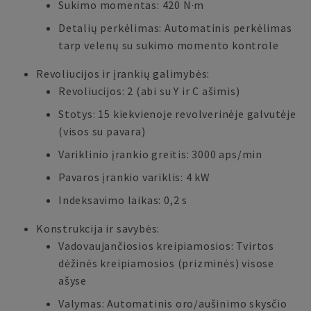
Sukimo momentas: 420 N·m
Detalių perkėlimas: Automatinis perkėlimas
tarp velenų su sukimo momento kontrole
Revoliucijos ir įrankių galimybės:
Revoliucijos: 2 (abi su Y ir C ašimis)
Stotys: 15 kiekvienoje revolverinėje galvutėje
(visos su pavara)
Variklinio įrankio greitis: 3000 aps/min
Pavaros įrankio variklis: 4 kW
Indeksavimo laikas: 0,2 s
Konstrukcija ir savybės:
Vadovaujančiosios kreipiamosios: Tvirtos
dėžinės kreipiamosios (prizminės) visose
ašyse
Valymas: Automatinis oro/aušinimo skysčio