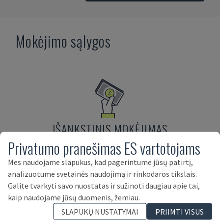
Mokėjimo sąlygos
IŠANKSTINIS MOKĖJIMAS
Privatumo pranešimas ES vartotojams
Mes naudojame slapukus, kad pagerintume jūsų patirtį,
analizuotume svetainės naudojimą ir rinkodaros tikslais.
Galite tvarkyti savo nuostatas ir sužinoti daugiau apie tai,
kaip naudojame jūsų duomenis, žemiau.
TURTO FINANSAVIMAS
SLAPUKŲ NUSTATYMAI
PRIIMTI VISUS