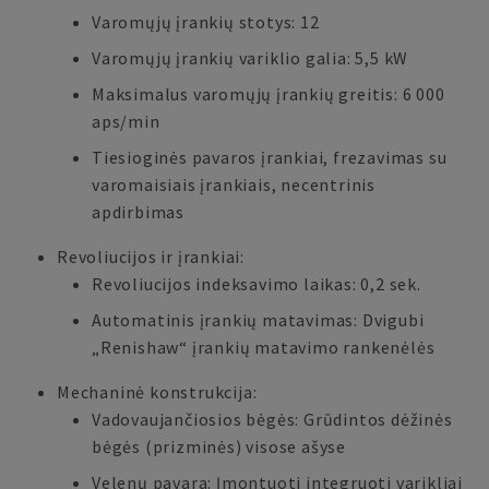
Varomųjų įrankių stotys: 12
Varomųjų įrankių variklio galia: 5,5 kW
Maksimalus varomųjų įrankių greitis: 6 000
aps/min
Tiesioginės pavaros įrankiai, frezavimas su
varomaisiais įrankiais, necentrinis
apdirbimas
Revoliucijos ir įrankiai:
Revoliucijos indeksavimo laikas: 0,2 sek.
Automatinis įrankių matavimas: Dvigubi
„Renishaw“ įrankių matavimo rankenėlės
Mechaninė konstrukcija:
Vadovaujančiosios bėgės: Grūdintos dėžinės
bėgės (prizminės) visose ašyse
Velenų pavara: Įmontuoti integruoti varikliai