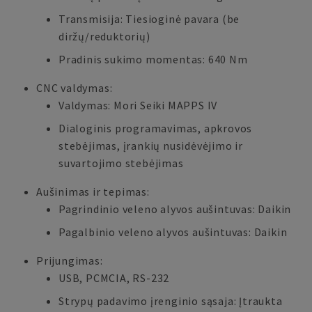
Transmisija: Tiesioginė pavara (be
diržų/reduktorių)
Pradinis sukimo momentas: 640 Nm
CNC valdymas:
Valdymas: Mori Seiki MAPPS IV
Dialoginis programavimas, apkrovos
stebėjimas, įrankių nusidėvėjimo ir
suvartojimo stebėjimas
Aušinimas ir tepimas:
Pagrindinio veleno alyvos aušintuvas: Daikin
Pagalbinio veleno alyvos aušintuvas: Daikin
Prijungimas:
USB, PCMCIA, RS-232
Strypų padavimo įrenginio sąsaja: Įtraukta