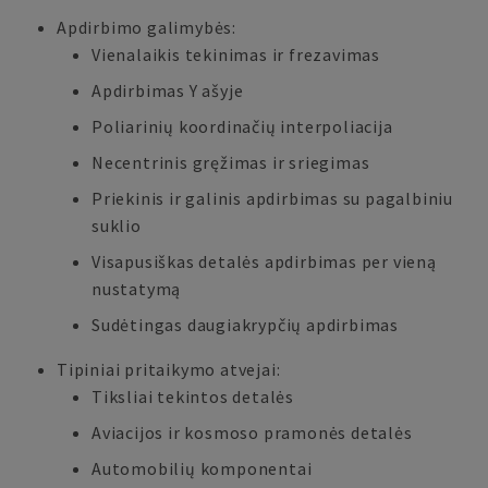
Apdirbimo galimybės:
Vienalaikis tekinimas ir frezavimas
Apdirbimas Y ašyje
Poliarinių koordinačių interpoliacija
Necentrinis gręžimas ir sriegimas
Priekinis ir galinis apdirbimas su pagalbiniu
suklio
Visapusiškas detalės apdirbimas per vieną
nustatymą
Sudėtingas daugiakrypčių apdirbimas
Tipiniai pritaikymo atvejai:
Tiksliai tekintos detalės
Aviacijos ir kosmoso pramonės detalės
Automobilių komponentai