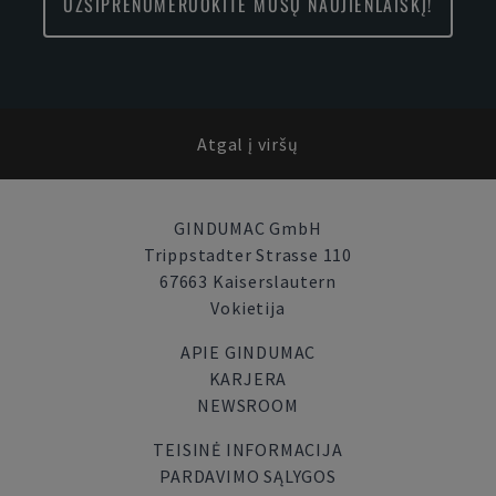
UŽSIPRENUMERUOKITE MŪSŲ NAUJIENLAIŠKĮ!
Atgal į viršų
GINDUMAC GmbH
Trippstadter Strasse 110
67663 Kaiserslautern
Vokietija
APIE GINDUMAC
KARJERA
NEWSROOM
TEISINĖ INFORMACIJA
PARDAVIMO SĄLYGOS