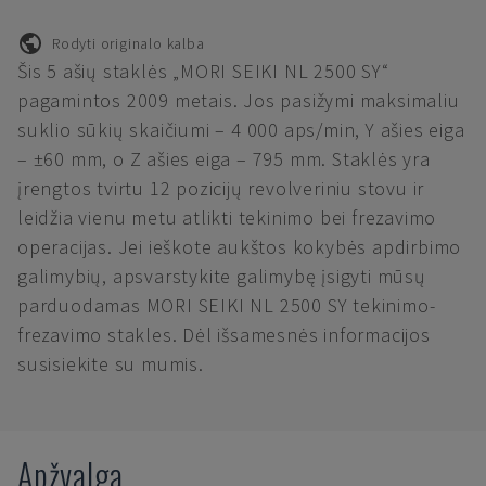
Rodyti originalo kalba
Šis 5 ašių staklės „MORI SEIKI NL 2500 SY“
pagamintos 2009 metais. Jos pasižymi maksimaliu
suklio sūkių skaičiumi – 4 000 aps/min, Y ašies eiga
– ±60 mm, o Z ašies eiga – 795 mm. Staklės yra
įrengtos tvirtu 12 pozicijų revolveriniu stovu ir
leidžia vienu metu atlikti tekinimo bei frezavimo
operacijas. Jei ieškote aukštos kokybės apdirbimo
galimybių, apsvarstykite galimybę įsigyti mūsų
parduodamas MORI SEIKI NL 2500 SY tekinimo-
frezavimo stakles. Dėl išsamesnės informacijos
susisiekite su mumis.
Apžvalga