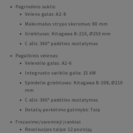
Pagrindinis suklis:
Veleno galas: A2-8
Maksimalus strypo skersmuo: 80 mm
Griebtuvas: Kitagawa B-210, Ø250 mm
C ašis: 360° padėties nustatymas
Pagalbinis velenas:
Velenėlio galas: A2-6
Integruoto variklio galia: 15 kW
Spindelio griebtuvas: Kitagawa B-208, Ø210
mm
C ašis: 360° padėties nustatymas
Detalių perkėlimo galimybė: Taip
Frezavimo/varomieji įrankiai:
Revoliucijos talpa: 12 pozicijų