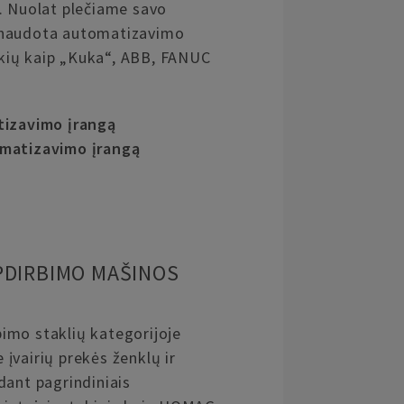
. Nuolat plečiame savo
 naudota automatizavimo
tokių kaip „Kuka“, ABB, FANUC
tizavimo įrangą
matizavimo įrangą
PDIRBIMO MAŠINOS
imo staklių kategorijoje
įvairių prekės ženklų ir
dant pagrindiniais