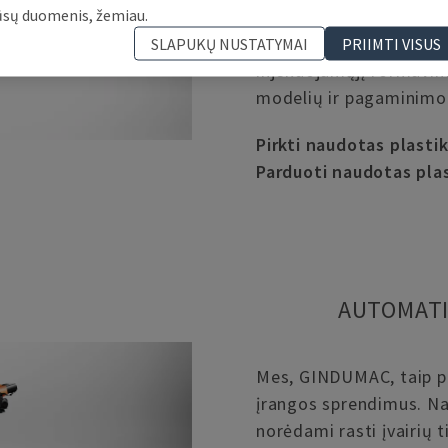
ūsų duomenis, žemiau.
„KraussMaffei“, ENGEL,
jas parduodame. Mūsų 
SLAPUKŲ NUSTATYMAI
PRIIMTI VISUS
injekuojamąjį formavimą
modelių ir pagaminimo
Pirkti naudotas plasti
Parduoti naudotas pla
AUTOMATI
Mes, GINDUMAC, taip p
įrangos sprendimus. N
norėdami rasti įvairių ti