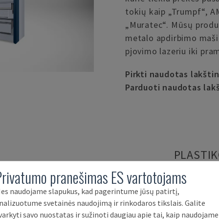
tokių kaip „Trumpf“, A
„Muratec“. Mūsų produk
metalo apdirbimo maši
pjovimo lazeriu iki pra
Pirkti naudotas lakšti
Parduoti naudotas lak
PLASTIK
Privatumo pranešimas ES vartotojams
Naudotos plastiko apdi
es naudojame slapukus, kad pagerintume jūsų patirtį,
mūsų svarbiausių kate
nalizuotume svetainės naudojimą ir rinkodaros tikslais. Galite
plastiko apdirbimo maši
varkyti savo nuostatas ir sužinoti daugiau apie tai, kaip naudojame