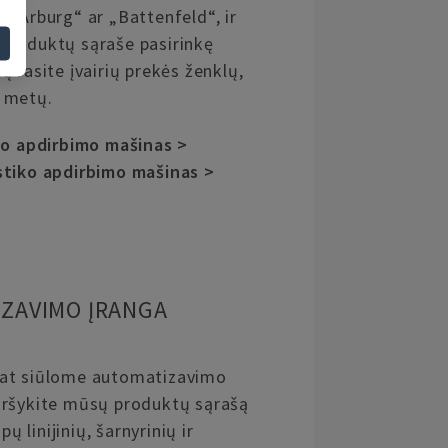
 „Arburg“ ar „Battenfeld“, ir
produktų sąraše pasirinkę
 rasite įvairių prekės ženklų,
 metų.
ko apdirbimo mašinas >
stiko apdirbimo mašinas >
ZAVIMO ĮRANGA
at siūlome automatizavimo
aršykite mūsų produktų sąrašą
pų linijinių, šarnyrinių ir