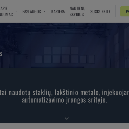
APIE
NAUJIENŲ
PASLAUGOS
KARJERA
SUSISIEKITE
P
NDUMAC
SKYRIUS
os
tai naudotų staklių, lakštinio metalo, injekuoj
automatizavimo įrangos srityje.