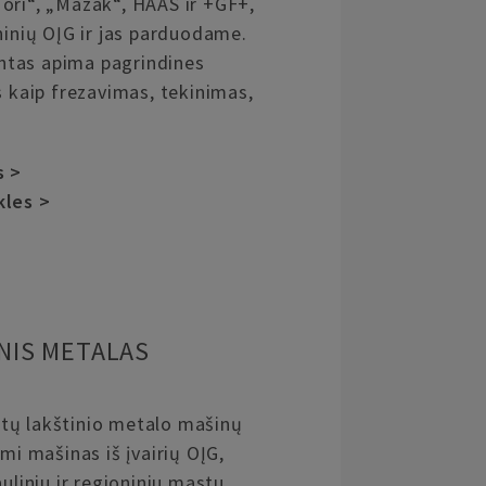
ori“, „Mazak“, HAAS ir +GF+,
ninių OĮG ir jas parduodame.
tas apima pagrindines
s kaip frezavimas, tekinimas,
s >
kles >
NIS METALAS
tų lakštinio metalo mašinų
mi mašinas iš įvairių OĮG,
uliniu ir regioniniu mastu,