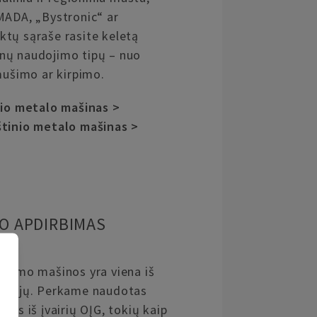
MADA, „Bystronic“ ar
tų sąraše rasite keletą
nų naudojimo tipų – nuo
mušimo ar kirpimo.
nio metalo mašinas >
štinio metalo mašinas >
O APDIRBIMAS
rbimo mašinos yra viena iš
gorijų. Perkame naudotas
nas iš įvairių OĮG, tokių kaip