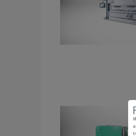
M
a
t