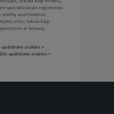
intojais, tokiais kaip HOMAG,
ant specializuotais regioniniais
 staklių asortimentas
ikymo sritis, tokias kaip
pjaustymas ar briaunų
o apdirbimo stakles >
žio apdirbimo stakles >