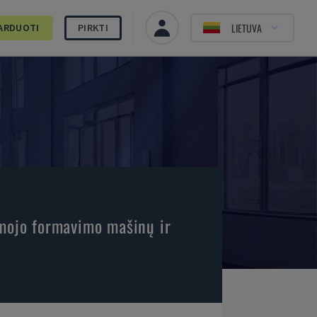
LIETUVA
ARDUOTI
PIRKTI
amojo formavimo mašinų ir