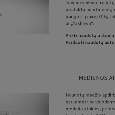
šoninio veikimo robotų
produktų asortimentą
įranga iš įvairių OĮG, 
ar „Yaskawa“.
Pirkti naudotą automa
Parduoti naudotą auto
MEDIENOS A
Naudotų medžio apdirb
perkame ir parduodame 
modelių stakles, prade