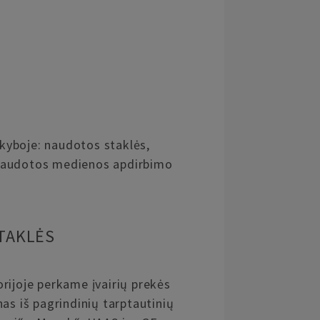
kyboje: naudotos staklės,
naudotos medienos apdirbimo
TAKLĖS
rijoje perkame įvairių prekės
as iš pagrindinių tarptautinių