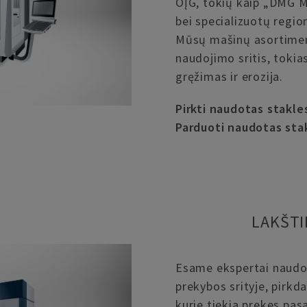
OĮG, tokių kaip „DMG M
bei specializuotų regio
Mūsų mašinų asortimen
naudojimo sritis, tokia
gręžimas ir erozija.
Pirkti naudotas stakle
Parduoti naudotas sta
LAKŠTI
Esame ekspertai naudo
prekybos srityje, pirkda
kurie tiekia prekes pasa