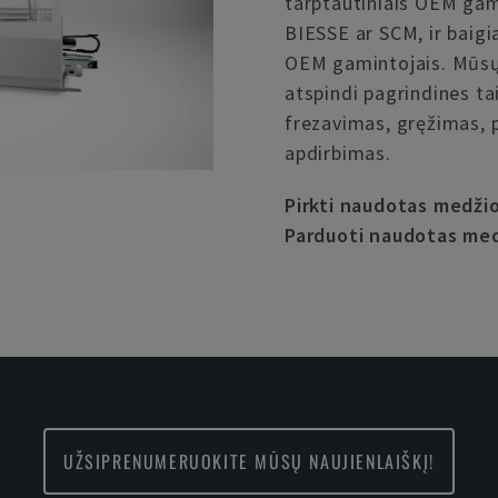
tarptautiniais OEM gam
BIESSE ar SCM, ir baigi
OEM gamintojais. Mūsų
atspindi pagrindines ta
frezavimas, gręžimas, 
apdirbimas.
Pirkti naudotas medži
Parduoti naudotas med
UŽSIPRENUMERUOKITE MŪSŲ NAUJIENLAIŠKĮ!