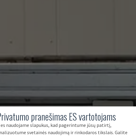
Privatumo pranešimas ES vartotojams
es naudojame slapukus, kad pagerintume jūsų patirtį,
nalizuotume svetainės naudojimą ir rinkodaros tikslais. Galite