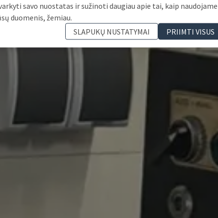
varkyti savo nuostatas ir sužinoti daugiau apie tai, kaip naudojame
ūsų duomenis, žemiau.
SLAPUKŲ NUSTATYMAI
PRIIMTI VISUS