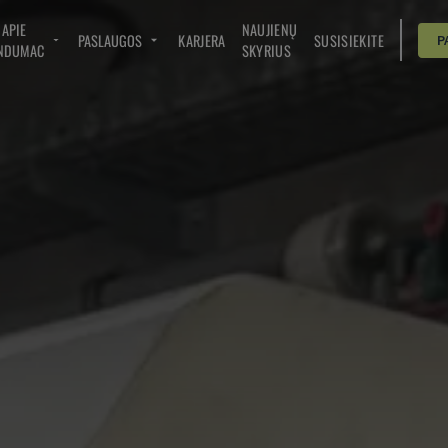
APIE
NAUJIENŲ
PASLAUGOS
KARJERA
SUSISIEKITE
P
NDUMAC
SKYRIUS