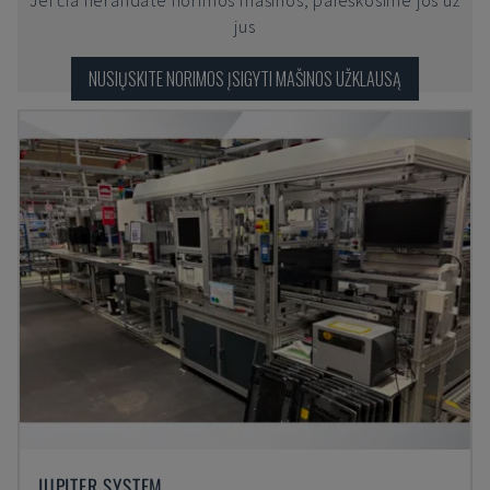
Jei čia nerandate norimos mašinos, paieškosime jos už
jus
NUSIŲSKITE NORIMOS ĮSIGYTI MAŠINOS UŽKLAUSĄ
JUPITER SYSTEM