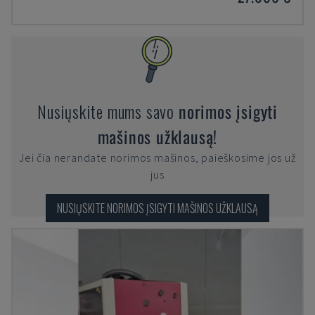
Nusiųskite mums savo
norimos įsigyti
mašinos užklausą!
Jei čia nerandate norimos mašinos, paieškosime jos už
jus
NUSIŲSKITE NORIMOS ĮSIGYTI MAŠINOS UŽKLAUSĄ