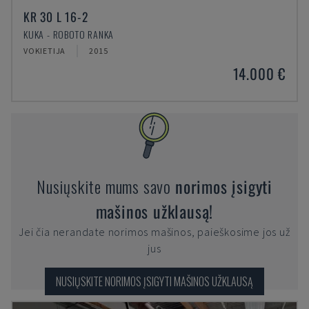
KR 30 L 16-2
KUKA - ROBOTO RANKA
VOKIETIJA
2015
14.000 €
Nusiųskite mums savo
norimos įsigyti
mašinos užklausą!
Jei čia nerandate norimos mašinos, paieškosime jos už
jus
NUSIŲSKITE NORIMOS ĮSIGYTI MAŠINOS UŽKLAUSĄ