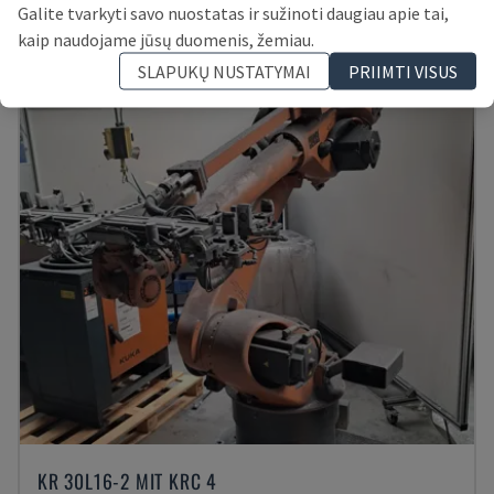
VOKIETIJA
2011
Galite tvarkyti savo nuostatas ir sužinoti daugiau apie tai,
10.000 €
kaip naudojame jūsų duomenis, žemiau.
SLAPUKŲ NUSTATYMAI
PRIIMTI VISUS
KR 30L16-2 MIT KRC 4