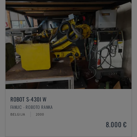
ROBOT S-430I W
FANUC - ROBOTO RANKA
BELGIJA
2000
8.000 €