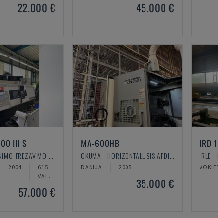
22.000 €
45.000 €
00 III S
MA-600HB
IRD 
MAZAK - TEKINIMO-FREZAVIMO CENTRAS
OKUMA - HORIZONTALUSIS APDIRBIMO CENTRAS
2004
615
DANIJA
2005
VOKIE
VAL.
35.000 €
57.000 €