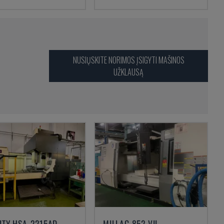
NUSIŲSKITE NORIMOS ĮSIGYTI MAŠINOS
UŽKLAUSĄ
NITY HSA-2215AD
MILLAC 852 VII