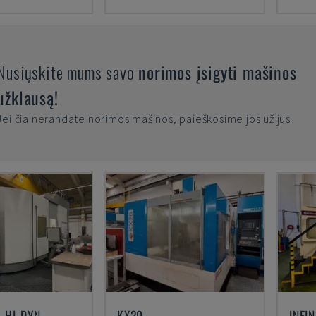
Nusiųskite mums savo
norimos įsigyti mašinos
užklausą!
Jei čia nerandate norimos mašinos, paieškosime jos už jus
 HI-DYN
KX20
INFI