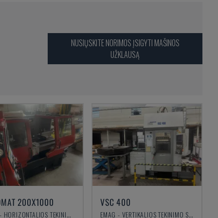
NUSIŲSKITE NORIMOS ĮSIGYTI MAŠINOS
UŽKLAUSĄ
MAT 200X1000
VSC 400
EMCO - HORIZONTALIOS TEKINIMO STAKLĖS
EMAG - VERTIKALIOS TEKINIMO STAKLĖS