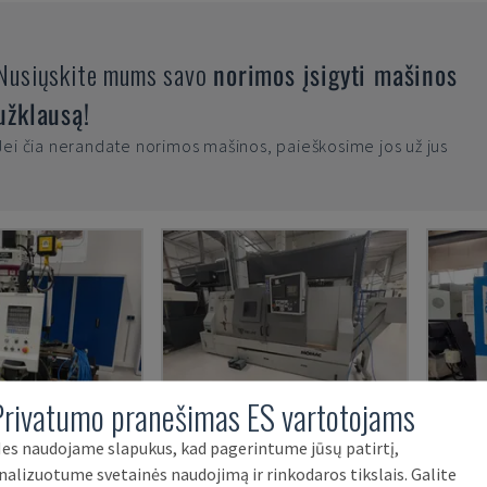
Nusiųskite mums savo
norimos įsigyti mašinos
užklausą!
Jei čia nerandate norimos mašinos, paieškosime jos už jus
Privatumo pranešimas ES vartotojams
MF 2V
TBI-520
K2X 
es naudojame slapukus, kad pagerintume jūsų patirtį,
nalizuotume svetainės naudojimą ir rinkodaros tikslais. Galite
OPTIMUM - VERTIKALAUS APDIRBIMO CENTRAS
CMZ - HORIZONTALIOS TEKINIMO STAKLĖS