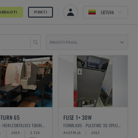
LIETUVA
ARDUOTI
PIRKTI
Sele
TURN 65
FUSE 1+ 30W
EMCO - HORIZONTALIOS TEKINIMO STAKLĖS
FORMLABS - PLASTIKO 3D SPAUSDINTUVAS
A
2019
3.716
AUSTRIJA
2023