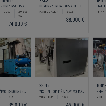
DECKEL MAHO - UNIVERSALUS APDIRBIMO CENTRAS
HURON - VERTIKALAUS APDIRBIMO CENTRAS
2002
20.802
PORTUGALIJA
2002
ISPAN
VAL.
38.000 €
74.000 €
S3016
HBP 
WOTAN - GRĘŽIMO ĮRENGINYS (METALAS)
VISCOM - OPTINĖ MATAVIMO MAŠINA
A
1995
VOKIETIJA
2023
VOKIE
35.000 €
45.000 €