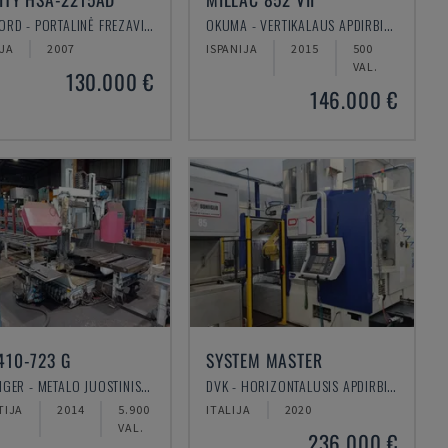
HARTFORD - PORTALINĖ FREZAVIMO STAKLĖS
OKUMA - VERTIKALAUS APDIRBIMO CENTRAS
IJA
2007
ISPANIJA
2015
500
VAL.
130.000 €
146.000 €
410-723 G
SYSTEM MASTER
BEHRINGER - METALO JUOSTINIS PJŪKLAS
DVK - HORIZONTALUSIS APDIRBIMO CENTRAS
TIJA
2014
5.900
ITALIJA
2020
VAL.
236.000 €