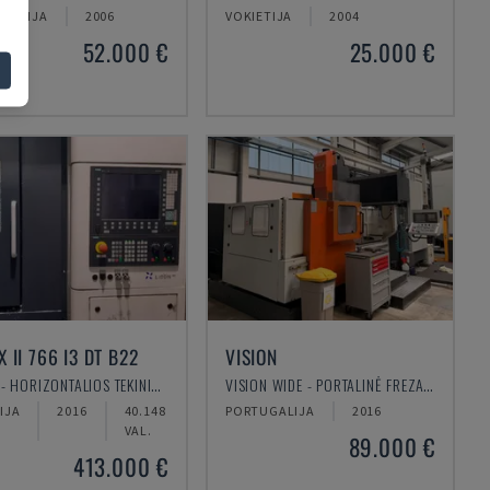
GALIJA
2006
VOKIETIJA
2004
52.000 €
25.000 €
X II 766 I3 DT B22
VISION
LICON - HORIZONTALIOS TEKINIMO STAKLĖS
VISION WIDE - PORTALINĖ FREZAVIMO STAKLĖS
IJA
2016
40.148
PORTUGALIJA
2016
VAL.
89.000 €
413.000 €