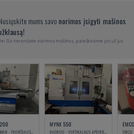
Nusiųskite mums savo
norimos įsigyti mašinos
užklausą!
Jei čia nerandate norimos mašinos, paieškosime jos už jus
-200
MYNX 550
EMCO
JONES & SHIPMAN - PAVIRŠIAUS ŠLIFAVIMO STAKLĖS
DAEWOO - VERTIKALAUS APDIRBIMO CENTRAS