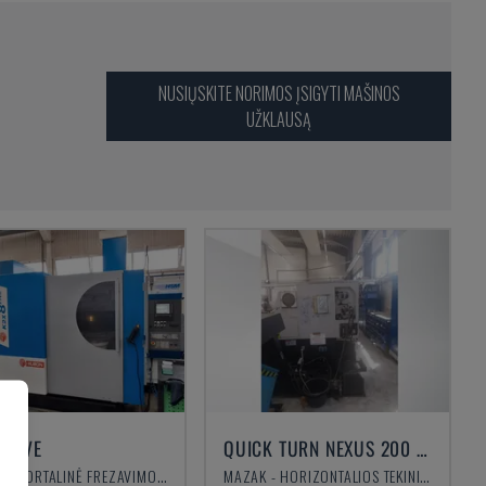
NUSIŲSKITE NORIMOS ĮSIGYTI MAŠINOS
UŽKLAUSĄ
8 FIVE
QUICK TURN NEXUS 200 MS
HURON - PORTALINĖ FREZAVIMO STAKLĖS
MAZAK - HORIZONTALIOS TEKINIMO STAKLĖS