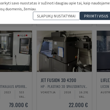
varkyti savo nuostatas ir sužinoti daugiau apie tai, kaip naudojame
2017
LENKIJA
2005
40.135
PORTU
VAL.
ūsų duomenis, žemiau.
12.000 €
30.000 €
SLAPUKŲ NUSTATYMAI
PRIIMTI VISUS
JET FUSION 3D 4200
LIFLE
POSMILL - VERTIKALAUS APDIRBIMO CENTRAS
HP - PLASTIKO 3D SPAUSDINTUVAS
2023
533
VOKIETIJA
2018
16.291
AUSTR
VAL.
VAL.
79.000 €
22.000 €