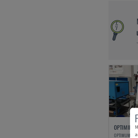
OPTIMILL 
M
a