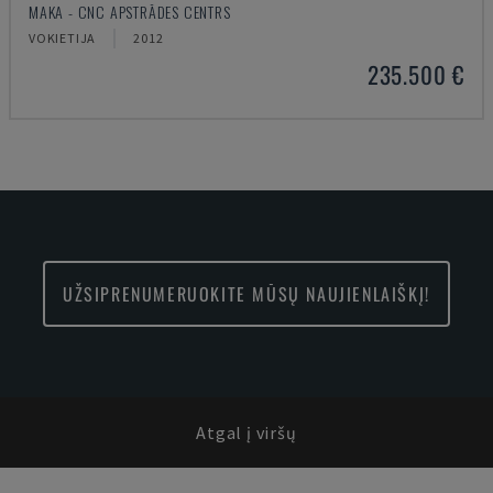
MAKA - CNC APSTRĀDES CENTRS
VOKIETIJA
2012
235.500 €
UŽSIPRENUMERUOKITE MŪSŲ NAUJIENLAIŠKĮ!
Atgal į viršų