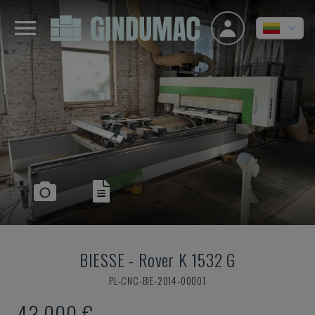
BIESSE
-
Rover K 1532 G
PL-CNC-BIE-2014-00001
43.000 €