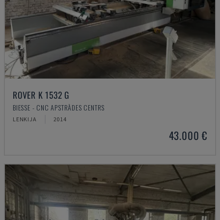
ROVER K 1532 G
BIESSE - CNC APSTRĀDES CENTRS
LENKIJA
2014
43.000 €