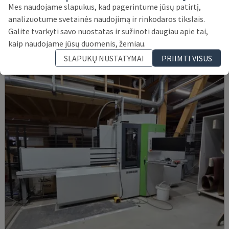
ROVER K1232
Mes naudojame slapukus, kad pagerintume jūsų patirtį,
BIESSE - CNC APSTRĀDES CENTRS
analizuotume svetainės naudojimą ir rinkodaros tikslais.
LENKIJA
2017
Galite tvarkyti savo nuostatas ir sužinoti daugiau apie tai,
43.000 €
kaip naudojame jūsų duomenis, žemiau.
SLAPUKŲ NUSTATYMAI
PRIIMTI VISUS