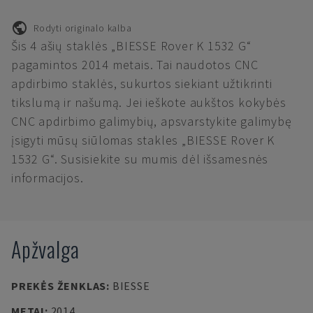
Rodyti originalo kalba
Šis 4 ašių staklės „BIESSE Rover K 1532 G“
pagamintos 2014 metais. Tai naudotos CNC
apdirbimo staklės, sukurtos siekiant užtikrinti
tikslumą ir našumą. Jei ieškote aukštos kokybės
CNC apdirbimo galimybių, apsvarstykite galimybę
įsigyti mūsų siūlomas stakles „BIESSE Rover K
1532 G“. Susisiekite su mumis dėl išsamesnės
informacijos.
Apžvalga
PREKĖS ŽENKLAS
:
BIESSE
METAI
:
2014