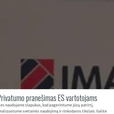
Privatumo pranešimas ES vartotojams
es naudojame slapukus, kad pagerintume jūsų patirtį,
nalizuotume svetainės naudojimą ir rinkodaros tikslais. Galite