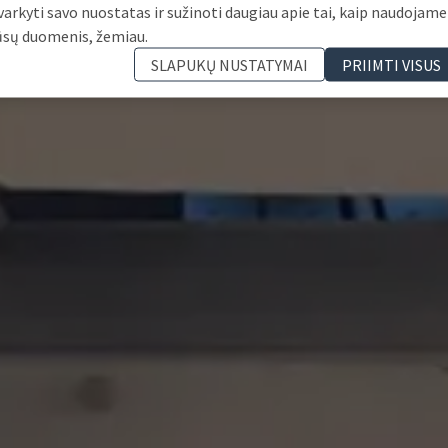
varkyti savo nuostatas ir sužinoti daugiau apie tai, kaip naudojame
ūsų duomenis, žemiau.
SLAPUKŲ NUSTATYMAI
PRIIMTI VISUS