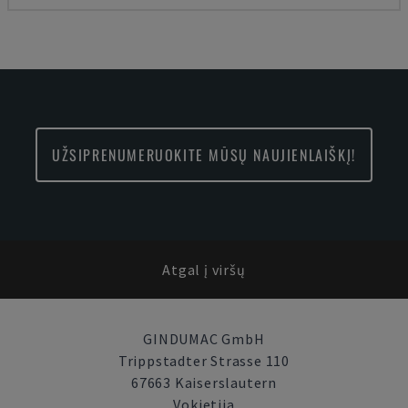
UŽSIPRENUMERUOKITE MŪSŲ NAUJIENLAIŠKĮ!
Atgal į viršų
GINDUMAC GmbH
Trippstadter Strasse 110
67663 Kaiserslautern
Vokietija