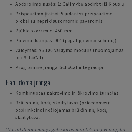
Apdorojimo pusės: 1: Galimybė apdirbti iš 6 pusių
Prispaudimo įtaisai: 5 judantys prispaudimo
blokai su nepriklausomomis pavaromis
Pjūklo skersmuo: 450 mm
Pjovimo kampas: 90° (pagal pjovimo schemą)
Valdymas: AS 100 valdymo modulis (nuomojamas
per SchüCal)
Programinė įranga: SchüCal integracija
Papildoma įranga
Kombinuotas pakrovimo ir iškrovimo žurnalas
Brūkšninių kodų skaitytuvas (pridedamas);
pasirinktinai nešiojamas brūkšninių kodų
skaitytuvas
*Nurodyti duomenys gali skirtis nuo faktinių verčių, tai