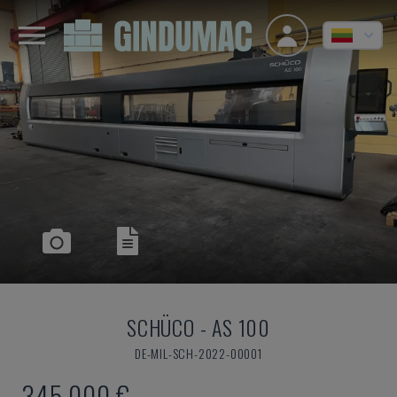
SCHÜCO
-
AS 100
DE-MIL-SCH-2022-00001
345.000 €