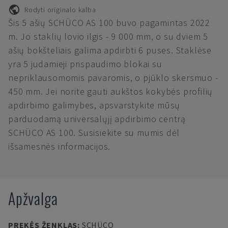
Rodyti originalo kalba
Šis 5 ašių SCHÜCO AS 100 buvo pagamintas 2022
m. Jo staklių lovio ilgis - 9 000 mm, o su dviem 5
ašių bokšteliais galima apdirbti 6 puses. Staklėse
yra 5 judamieji prispaudimo blokai su
nepriklausomomis pavaromis, o pjūklo skersmuo -
450 mm. Jei norite gauti aukštos kokybės profilių
apdirbimo galimybes, apsvarstykite mūsų
parduodamą universalųjį apdirbimo centrą
SCHÜCO AS 100. Susisiekite su mumis dėl
išsamesnės informacijos.
Apžvalga
PREKĖS ŽENKLAS
:
SCHÜCO