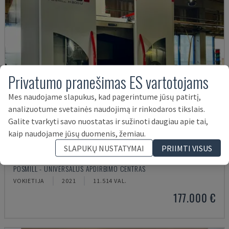
Privatumo pranešimas ES vartotojams
Mes naudojame slapukus, kad pagerintume jūsų patirtį,
analizuotume svetainės naudojimą ir rinkodaros tikslais.
Galite tvarkyti savo nuostatas ir sužinoti daugiau apie tai,
kaip naudojame jūsų duomenis, žemiau.
SLAPUKŲ NUSTATYMAI
PRIIMTI VISUS
H800U
POSMILL - UNIVERSALUS APDIRBIMO CENTRAS
VOKIETIJA
2021
11.514 VAL.
177.000 €