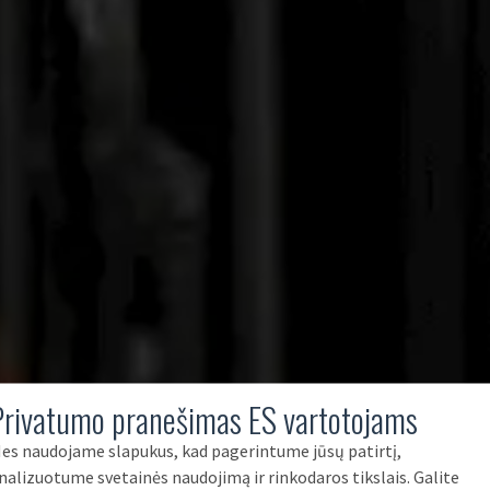
Privatumo pranešimas ES vartotojams
es naudojame slapukus, kad pagerintume jūsų patirtį,
nalizuotume svetainės naudojimą ir rinkodaros tikslais. Galite