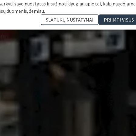
varkyti savo nuostatas ir sužinoti daugiau apie tai, kaip naudojame
ūsų duomenis, žemiau.
SLAPUKŲ NUSTATYMAI
PRIIMTI VISUS