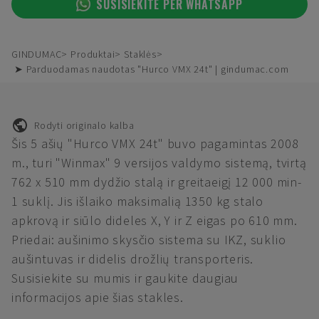
SUSISIEKITE PER WHATSAPP
GINDUMAC
Produktai
Staklės
➤ Parduodamas naudotas "Hurco VMX 24t" | gindumac.com
Rodyti originalo kalba
Šis 5 ašių "Hurco VMX 24t" buvo pagamintas 2008
m., turi "Winmax" 9 versijos valdymo sistemą, tvirtą
762 x 510 mm dydžio stalą ir greitaeigį 12 000 min-
1 suklį. Jis išlaiko maksimalią 1350 kg stalo
apkrovą ir siūlo dideles X, Y ir Z eigas po 610 mm.
Priedai: aušinimo skysčio sistema su IKZ, suklio
aušintuvas ir didelis drožlių transporteris.
Susisiekite su mumis ir gaukite daugiau
informacijos apie šias stakles.