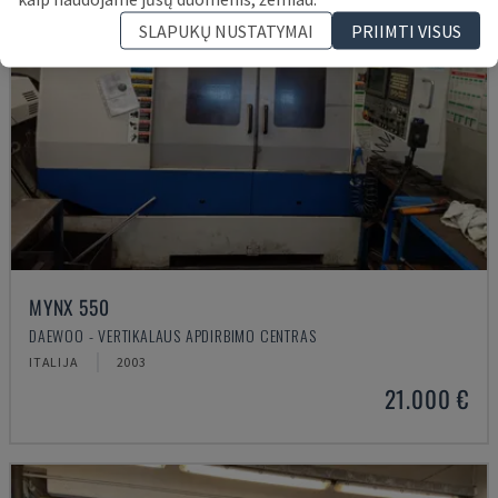
SLAPUKŲ NUSTATYMAI
PRIIMTI VISUS
MYNX 550
DAEWOO - VERTIKALAUS APDIRBIMO CENTRAS
ITALIJA
2003
21.000 €