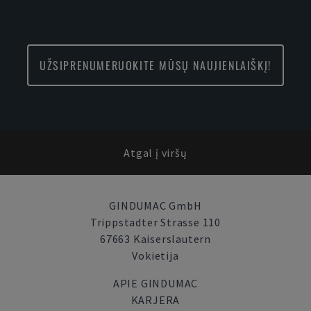
UŽSIPRENUMERUOKITE MŪSŲ NAUJIENLAIŠKĮ!
Atgal į viršų
GINDUMAC GmbH
Trippstadter Strasse 110
67663 Kaiserslautern
Vokietija
APIE GINDUMAC
KARJERA