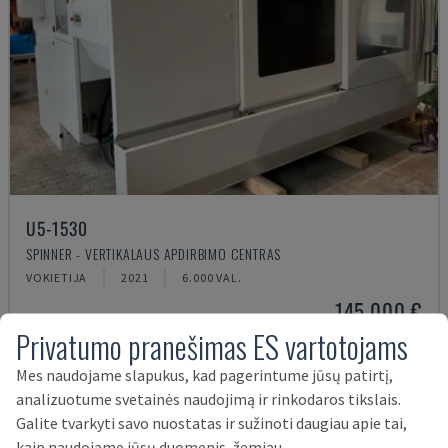
U5-1530
SPINNER - VERTIKALAUS APDIRBIMO CENTRAS
VOKIETIJA
2021
6.000 VAL.
145.000 €
Privatumo pranešimas ES vartotojams
Mes naudojame slapukus, kad pagerintume jūsų patirtį,
analizuotume svetainės naudojimą ir rinkodaros tikslais.
Galite tvarkyti savo nuostatas ir sužinoti daugiau apie tai,
kaip naudojame jūsų duomenis, žemiau.