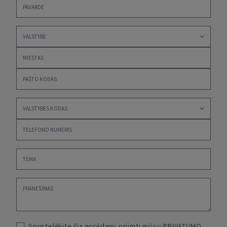
Spustelėkite čia norėdami priimti mūsų
PRIVATUMO