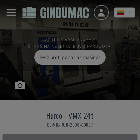
AČIŪ UŽ APSILANKYMĄ
ŠI MAŠINA NESENIAI BUVO PARDUOTA.
Peržiūrėti panašias mašinas
Hurco
-
VMX 24t
DE-MIL-HUR-2008-00007