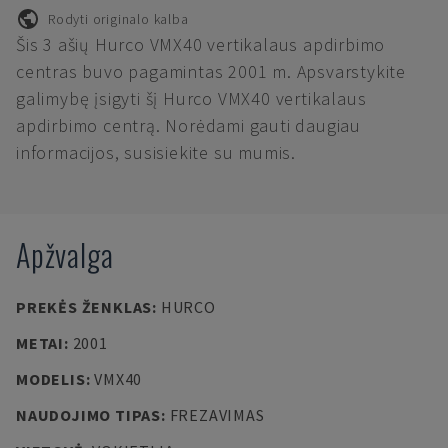
Rodyti originalo kalba
Šis 3 ašių Hurco VMX40 vertikalaus apdirbimo
centras buvo pagamintas 2001 m. Apsvarstykite
galimybę įsigyti šį Hurco VMX40 vertikalaus
apdirbimo centrą. Norėdami gauti daugiau
informacijos, susisiekite su mumis.
Apžvalga
PREKĖS ŽENKLAS
:
HURCO
METAI
:
2001
MODELIS
:
VMX40
NAUDOJIMO TIPAS
:
FREZAVIMAS