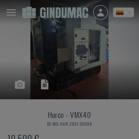
Hurco
-
VMX40
DE-MIL-HUR-2001-00004
10.500 €