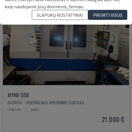
kaip naudojame jūsų duomenis, žemiau.
SLAPUKŲ NUSTATYMAI
PRIIMTI VISUS
MYNX 550
DAEWOO - VERTIKALAUS APDIRBIMO CENTRAS
ITALIJA
2003
21.000 €