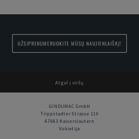
UŽSIPRENUMERUOKITE MŪSŲ NAUJIENLAIŠKĮ!
Atgal į viršų
GINDUMAC GmbH
Trippstadter Strasse 110
67663 Kaiserslautern
Vokietija