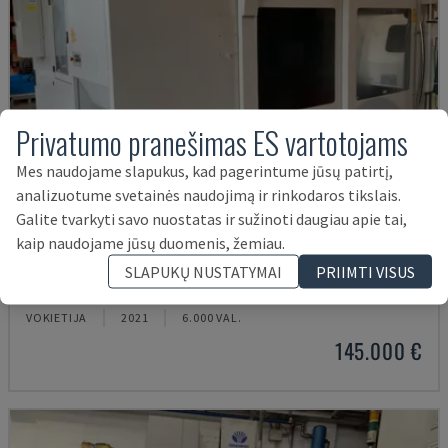
Privatumo pranešimas ES vartotojams
Mes naudojame slapukus, kad pagerintume jūsų patirtį,
analizuotume svetainės naudojimą ir rinkodaros tikslais.
Galite tvarkyti savo nuostatas ir sužinoti daugiau apie tai,
kaip naudojame jūsų duomenis, žemiau.
U5-1530
SLAPUKŲ NUSTATYMAI
PRIIMTI VISUS
SPINNER - VERTIKALAUS APDIRBIMO CENTRAS
VOKIETIJA
2021
6.000 VAL.
145.000 €