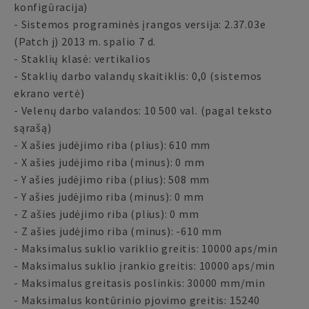
konfigūracija)
- Sistemos programinės įrangos versija: 2.37.03e
(Patch j) 2013 m. spalio 7 d.
- Staklių klasė: vertikalios
- Staklių darbo valandų skaitiklis: 0,0 (sistemos
ekrano vertė)
- Velenų darbo valandos: 10 500 val. (pagal teksto
sąrašą)
- X ašies judėjimo riba (plius): 610 mm
- X ašies judėjimo riba (minus): 0 mm
- Y ašies judėjimo riba (plius): 508 mm
- Y ašies judėjimo riba (minus): 0 mm
- Z ašies judėjimo riba (plius): 0 mm
- Z ašies judėjimo riba (minus): -610 mm
- Maksimalus suklio variklio greitis: 10000 aps/min
- Maksimalus suklio įrankio greitis: 10000 aps/min
- Maksimalus greitasis poslinkis: 30000 mm/min
- Maksimalus kontūrinio pjovimo greitis: 15240