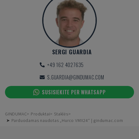
SERGI GUARDIA
+49 162 4027635
S.GUARDIA@GINDUMAC.COM
SUSISIEKITE PER WHATSAPP
GINDUMAC
Produktai
Staklės
➤ Parduodamas naudotas „Hurco VMX24“ | gindumac.com