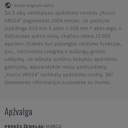
Rodyti originalo kalba
Šis 3 ašių vertikalusis apdirbimo centras „Hurco
VMX24“ pagamintas 2004 metais. Jis pasižymi
įspūdingu 610 mm X ašies ir 508 mm Y ašies eiga, o
didžiausias suklio sūkių skaičius siekia 10 000
aps/min. Staklės turi pažangias valdymo funkcijas,
pvz., sinchroninį sriegimą ir pažangų greičio
valdymą. Jei ieškote aukštos kokybės apdirbimo
galimybių, apsvarstykite mūsų parduodamą
„Hurco VMX24“ vertikalų apdirbimo centrą. Dėl
išsamesnės informacijos susisiekite su mumis.
Apžvalga
PREKĖS ŽENKLAS
:
HURCO