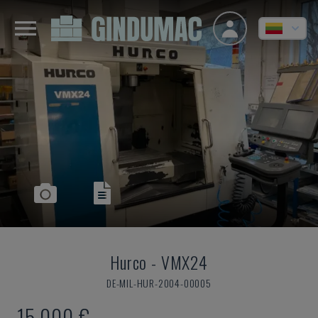
Hurco
-
VMX24
DE-MIL-HUR-2004-00005
15.000 €