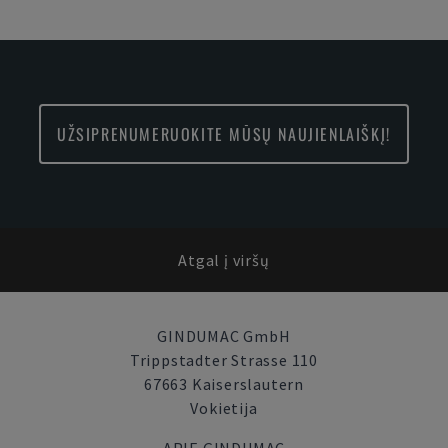
UŽSIPRENUMERUOKITE MŪSŲ NAUJIENLAIŠKĮ!
Atgal į viršų
GINDUMAC GmbH
Trippstadter Strasse 110
67663 Kaiserslautern
Vokietija