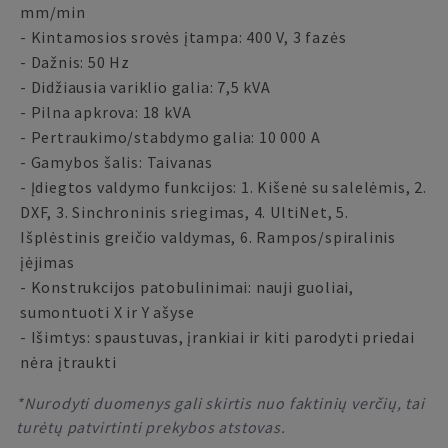
mm/min
- Kintamosios srovės įtampa: 400 V, 3 fazės
- Dažnis: 50 Hz
- Didžiausia variklio galia: 7,5 kVA
- Pilna apkrova: 18 kVA
- Pertraukimo/stabdymo galia: 10 000 A
- Gamybos šalis: Taivanas
- Įdiegtos valdymo funkcijos: 1. Kišenė su salelėmis, 2.
DXF, 3. Sinchroninis sriegimas, 4. UltiNet, 5.
Išplėstinis greičio valdymas, 6. Rampos/spiralinis
įėjimas
- Konstrukcijos patobulinimai: nauji guoliai,
sumontuoti X ir Y ašyse
- Išimtys: spaustuvas, įrankiai ir kiti parodyti priedai
nėra įtraukti
*Nurodyti duomenys gali skirtis nuo faktinių verčių, tai
turėtų patvirtinti prekybos atstovas.