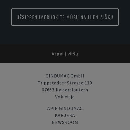
UŽSIPRENUMERUOKITE MŪSŲ NAUJIENLAIŠKĮ!
Atgal į viršų
GINDUMAC GmbH
Trippstadter Strasse 110
67663 Kaiserslautern
Vokietija
APIE GINDUMAC
KARJERA
NEWSROOM