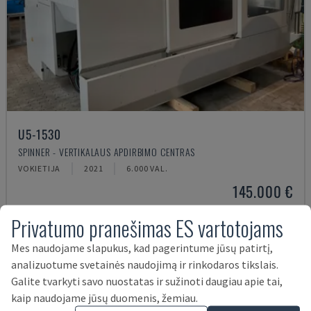
U5-1530
SPINNER - VERTIKALAUS APDIRBIMO CENTRAS
VOKIETIJA
2021
6.000 VAL.
145.000 €
Privatumo pranešimas ES vartotojams
Mes naudojame slapukus, kad pagerintume jūsų patirtį,
analizuotume svetainės naudojimą ir rinkodaros tikslais.
Galite tvarkyti savo nuostatas ir sužinoti daugiau apie tai,
kaip naudojame jūsų duomenis, žemiau.