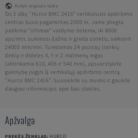
Rodyti originalo kalba
Šis 3 ašių "Hurco BMC 2416" vertikalusis apdirbimo
centras buvo pagamintas 2000 m. Jame įdiegta
patikima "Ultimax" valdymo sistema, iki 8000
aps/min. sukimosi dažnis ir greita slinktis, siekianti
24003 mm/min. Turėdamas 24 pozicijų įrankių
dėklą ir dideles X, Y ir Z matmenų eigas
(atitinkamai 610, 406 ir 540 mm), apsvarstykite
galimybę įsigyti šį vertikalųjį apdirbimo centrą
"Hurco BMC 2416". Susisiekite su mumis ir gaukite
daugiau informacijos apie šias stakles.
Apžvalga
PREKĖS ŽENKLAS
:
HURCO