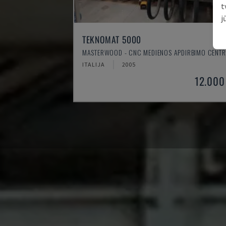
t
j
TEKNOMAT 5000
MASTERWOOD - CNC MEDIENOS APDIRBIMO CENT
ITALIJA
2005
12.000