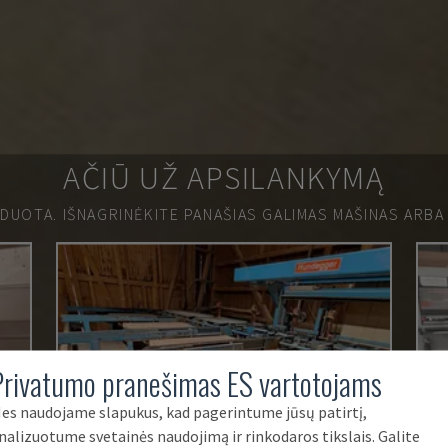
AČIŪ UŽ APSILANKYMĄ
RDUOTA.
IŠNAGRINĖKITE PANAŠIAS GALIMAS MAŠINAS ARBA
Privatumo pranešimas ES vartotojams
es naudojame slapukus, kad pagerintume jūsų patirtį,
nalizuotume svetainės naudojimą ir rinkodaros tikslais. Galite