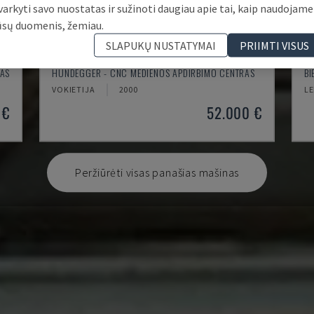
varkyti savo nuostatas ir sužinoti daugiau apie tai, kaip naudojame
ūsų duomenis, žemiau.
SLAPUKŲ NUSTATYMAI
PRIIMTI VISUS
K2-A
R
RAS
HUNDEGGER - CNC MEDIENOS APDIRBIMO CENTRAS
BI
VOKIETIJA
2000
LE
 €
52.000 €
Peržiūrėti visas panašias mašinas