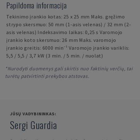
Papildoma informacija
Tekinimo įrankio kotas: 25 x 25 mm Maks. gręžimo
strypo skersmuo: 50 mm (1-asis velenas) / 32 mm (2-
asis velenas) Indeksavimo laikas: 0,25 s Varomojo
įrankio koto skersmuo: 26 mm Maks. varomojo
įrankio greitis: 6000 min⁻¹ Varomojo įrankio variklis:
5,5 / 5,5 / 3,7 kW (3 min. / 5 min. / nuolat)
*Nurodyti duomenys gali skirtis nuo faktinių verčių, tai
turėtų patvirtinti prekybos atstovas.
JŪSŲ VADYBININKAS:
Sergi Guardia