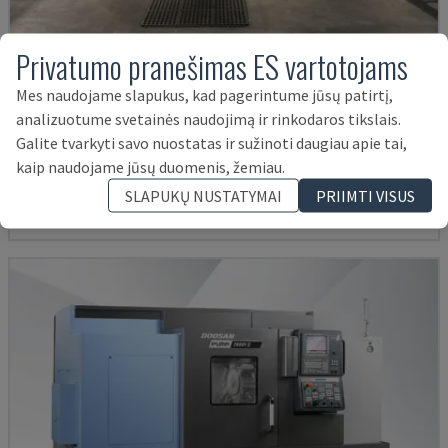
Privatumo pranešimas ES vartotojams
Mes naudojame slapukus, kad pagerintume jūsų patirtį,
G250
analizuotume svetainės naudojimą ir rinkodaros tikslais.
INDEX - TEKINIMO-FREZAVIMO CENTRAS
Galite tvarkyti savo nuostatas ir sužinoti daugiau apie tai,
kaip naudojame jūsų duomenis, žemiau.
VOKIETIJA
2004
38.000 €
SLAPUKŲ NUSTATYMAI
PRIIMTI VISUS