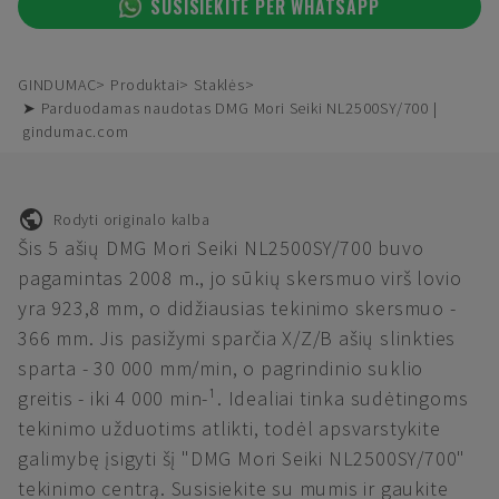
SUSISIEKITE PER WHATSAPP
GINDUMAC
Produktai
Staklės
➤ Parduodamas naudotas DMG Mori Seiki NL2500SY/700 |
gindumac.com
Rodyti originalo kalba
Šis 5 ašių DMG Mori Seiki NL2500SY/700 buvo
pagamintas 2008 m., jo sūkių skersmuo virš lovio
yra 923,8 mm, o didžiausias tekinimo skersmuo -
366 mm. Jis pasižymi sparčia X/Z/B ašių slinkties
sparta - 30 000 mm/min, o pagrindinio suklio
greitis - iki 4 000 min-¹. Idealiai tinka sudėtingoms
tekinimo užduotims atlikti, todėl apsvarstykite
galimybę įsigyti šį "DMG Mori Seiki NL2500SY/700"
tekinimo centrą. Susisiekite su mumis ir gaukite