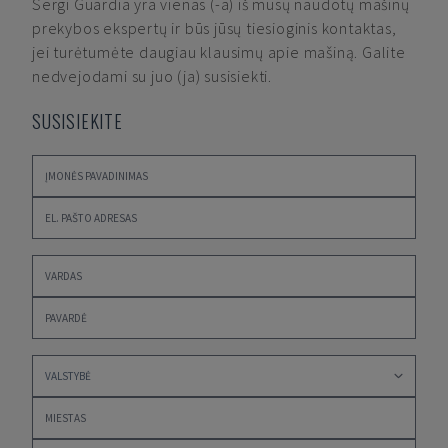
Sergi Guardia
yra vienas (-a) iš mūsų naudotų mašinų
prekybos ekspertų ir būs jūsų tiesioginis kontaktas,
jei turėtumėte daugiau klausimų apie mašiną. Galite
nedvejodami su juo (ja) susisiekti.
SUSISIEKITE