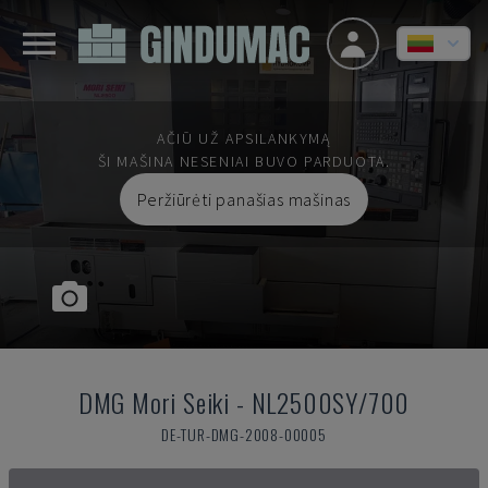
AČIŪ UŽ APSILANKYMĄ
ŠI MAŠINA NESENIAI BUVO PARDUOTA.
Peržiūrėti panašias mašinas
DMG Mori Seiki
-
NL2500SY/700
DE-TUR-DMG-2008-00005