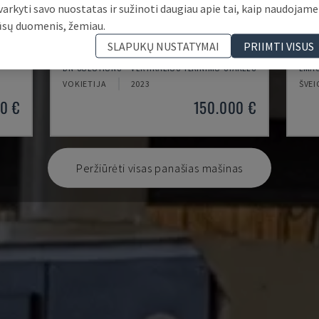
varkyti savo nuostatas ir sužinoti daugiau apie tai, kaip naudojame
ūsų duomenis, žemiau.
PUMA V8300MR
VTC
SLAPUKŲ NUSTATYMAI
PRIIMTI VISUS
DN SOLUTIONS - VERTIKALIOS TEKINIMO STAKLĖS
EMAG
VOKIETIJA
2023
ŠVEI
0 €
150.000 €
Peržiūrėti visas panašias mašinas