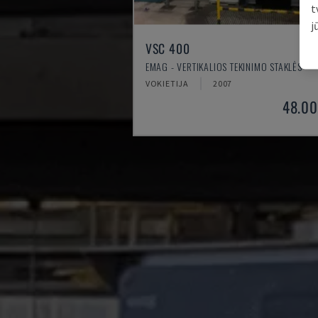
t
j
VSC 400
EMAG - VERTIKALIOS TEKINIMO STAKLĖS
VOKIETIJA
2007
48.00