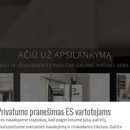
AČIŪ UŽ APSILANKYMĄ
RDUOTA.
IŠNAGRINĖKITE PANAŠIAS GALIMAS MAŠINAS ARBA
Privatumo pranešimas ES vartotojams
es naudojame slapukus, kad pagerintume jūsų patirtį,
nalizuotume svetainės naudojimą ir rinkodaros tikslais. Galite