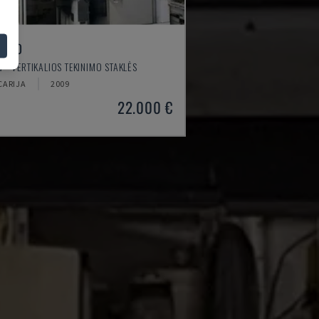
 250
 - VERTIKALIOS TEKINIMO STAKLĖS
CARIJA
2009
22.000 €