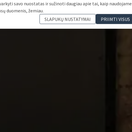
varkyti savo nuostatas ir sužinoti daugiau apie tai, kaip naudojame
ūsų duomenis, žemiau.
SLAPUKŲ NUSTATYMAI
PRIIMTI VISUS