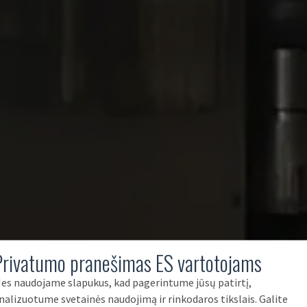
Privatumo pranešimas ES vartotojams
es naudojame slapukus, kad pagerintume jūsų patirtį,
nalizuotume svetainės naudojimą ir rinkodaros tikslais. Galite