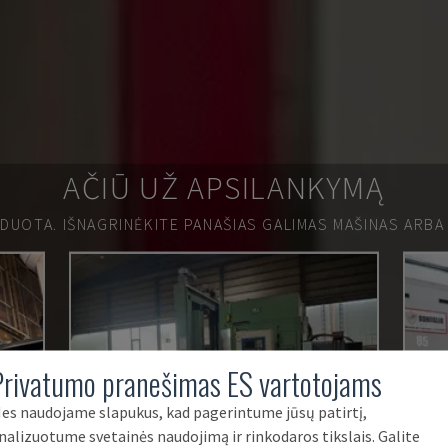
AČIŪ UŽ APSILANKYMĄ
RDUOTA.
IŠNAGRINĖKITE PANAŠIAS GALIMAS MAŠINAS ARBA
Privatumo pranešimas ES vartotojams
es naudojame slapukus, kad pagerintume jūsų patirtį,
nalizuotume svetainės naudojimą ir rinkodaros tikslais. Galite