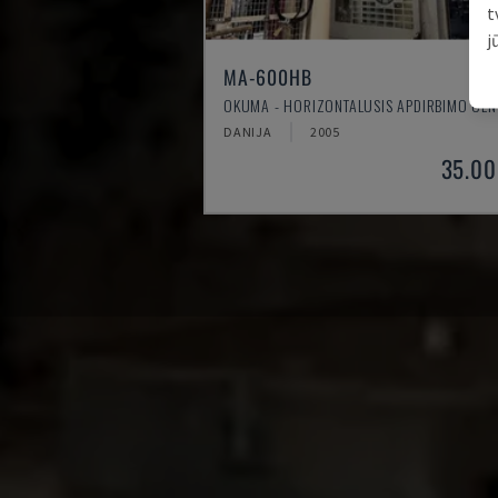
t
j
MA-600HB
OKUMA - HORIZONTALUSIS APDIRBIMO CEN
DANIJA
2005
35.00