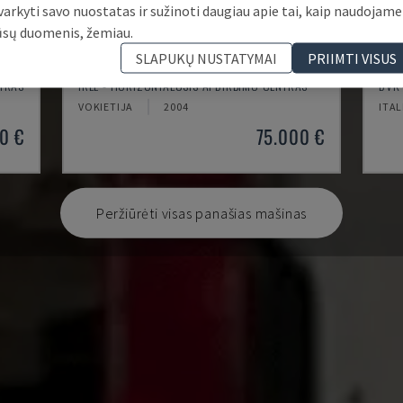
varkyti savo nuostatas ir sužinoti daugiau apie tai, kaip naudojame
ūsų duomenis, žemiau.
SLAPUKŲ NUSTATYMAI
PRIIMTI VISUS
IRD 1600 CNC
SYS
TRAS
IRLE - HORIZONTALUSIS APDIRBIMO CENTRAS
DVK 
VOKIETIJA
2004
ITAL
0 €
75.000 €
Peržiūrėti visas panašias mašinas