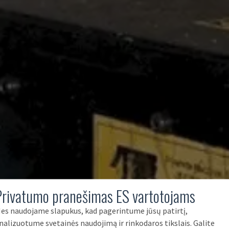
Privatumo pranešimas ES vartotojams
es naudojame slapukus, kad pagerintume jūsų patirtį,
nalizuotume svetainės naudojimą ir rinkodaros tikslais. Galite