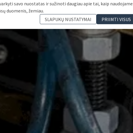
varkyti savo nuostatas ir sužinoti daugiau apie tai, kaip naudojame
ūsų duomenis, žemiau.
SLAPUKŲ NUSTATYMAI
PRIIMTI VISUS