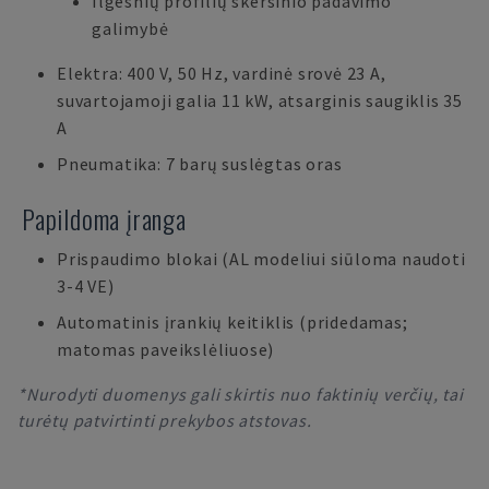
Ilgesnių profilių skersinio padavimo
galimybė
Elektra: 400 V, 50 Hz, vardinė srovė 23 A,
suvartojamoji galia 11 kW, atsarginis saugiklis 35
A
Pneumatika: 7 barų suslėgtas oras
Papildoma įranga
Prispaudimo blokai (AL modeliui siūloma naudoti
3-4 VE)
Automatinis įrankių keitiklis (pridedamas;
matomas paveikslėliuose)
*Nurodyti duomenys gali skirtis nuo faktinių verčių, tai
turėtų patvirtinti prekybos atstovas.