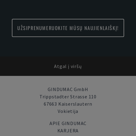
UŽSIPRENUMERUOKITE MŪSŲ NAUJIENLAIŠKĮ!
Atgal į viršų
GINDUMAC GmbH
Trippstadter Strasse 110
67663 Kaiserslautern
Vokietija
APIE GINDUMAC
KARJERA