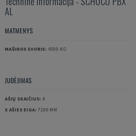
Techninė informacija
-
SCHÜCO
PBX
AL
MATMENYS
MAŠINOS SVORIS
:
4500 KG
JUDĖJIMAS
AŠIŲ SKAIČIUS
:
4
X AŠIES EIGA
:
7200 MM