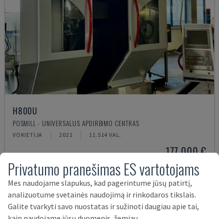
H800U
POSMILL - UNIVERSALUS APDIRBIMO CENTRAS
VOKIETIJA
2021
11.514 VAL.
177.000 €
Privatumo pranešimas ES vartotojams
Mes naudojame slapukus, kad pagerintume jūsų patirtį,
analizuotume svetainės naudojimą ir rinkodaros tikslais.
Galite tvarkyti savo nuostatas ir sužinoti daugiau apie tai,
kaip naudojame jūsų duomenis, žemiau.