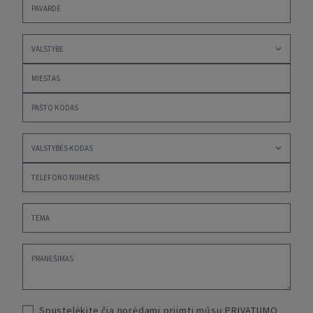
Spustelėkite čia norėdami priimti mūsų
PRIVATUMO