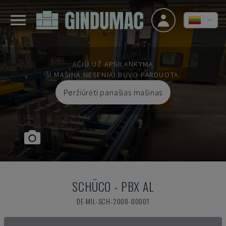
AČIŪ UŽ APSILANKYMĄ
ŠI MAŠINA NESENIAI BUVO PARDUOTA.
Peržiūrėti panašias mašinas
SCHÜCO
-
PBX AL
DE-MIL-SCH-2008-00001