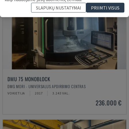
SLAPUKŲ NUSTATYMAI
PRIIMTI VISUS
DMU 75 MONOBLOCK
DMG MORI - UNIVERSALUS APDIRBIMO CENTRAS
VOKIETIJA
2017
3.243 VAL.
236.000 €