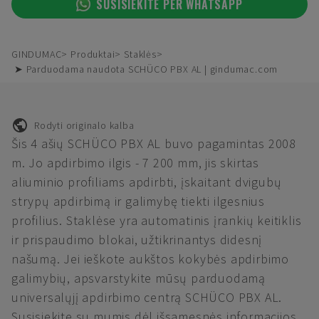
SUSISIEKITE PER WHATSAPP
GINDUMAC
Produktai
Staklės
➤ Parduodama naudota SCHÜCO PBX AL | gindumac.com
Rodyti originalo kalba
Šis 4 ašių SCHÜCO PBX AL buvo pagamintas 2008
m. Jo apdirbimo ilgis - 7 200 mm, jis skirtas
aliuminio profiliams apdirbti, įskaitant dvigubų
strypų apdirbimą ir galimybę tiekti ilgesnius
profilius. Staklėse yra automatinis įrankių keitiklis
ir prispaudimo blokai, užtikrinantys didesnį
našumą. Jei ieškote aukštos kokybės apdirbimo
galimybių, apsvarstykite mūsų parduodamą
universalųjį apdirbimo centrą SCHÜCO PBX AL.
Susisiekite su mumis dėl išsamesnės informacijos.