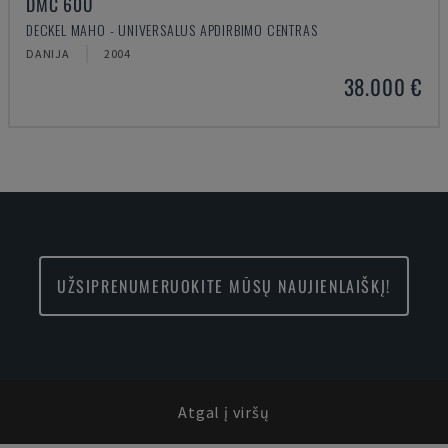
DMC 60U
DECKEL MAHO - UNIVERSALUS APDIRBIMO CENTRAS
DANIJA
2004
38.000 €
UŽSIPRENUMERUOKITE MŪSŲ NAUJIENLAIŠKĮ!
Atgal į viršų