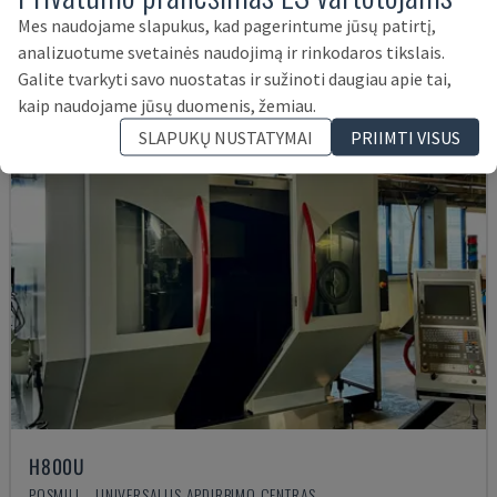
74.000 €
Mes naudojame slapukus, kad pagerintume jūsų patirtį,
analizuotume svetainės naudojimą ir rinkodaros tikslais.
Galite tvarkyti savo nuostatas ir sužinoti daugiau apie tai,
kaip naudojame jūsų duomenis, žemiau.
SLAPUKŲ NUSTATYMAI
PRIIMTI VISUS
H800U
POSMILL - UNIVERSALUS APDIRBIMO CENTRAS