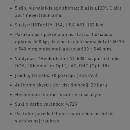
5 ašių vienalaikis apdirbimas; B ašis ±120°, C ašis
360° nepertraukiamai
Suklys: HSTec HM-15A, HSK-A63, 162 Nm
Pasukamas / pakreipiamas stalas: Didžiausia
apkrova 500 kg; didžiausia apdirbama detalė Ø630
× 540 mm; maksimali apkrova 630 × 540 mm.
Valdymas: "Heidenhain TNC 640" su parinktimis
DCM, "Kinematics Opt", LAC, DNC (Opt. 18)
Įrankių laikiklis: 90 pozicijų (HSK-A63)
Aušinimo skystis per visą špindelį: 20 barų
Heidenhain linijinės skalės visose ašyse
Suklio darbo valandos: 4,726
Pastaba: paveikslėliuose pavaizduotas dulkių
siurblys neįtrauktas