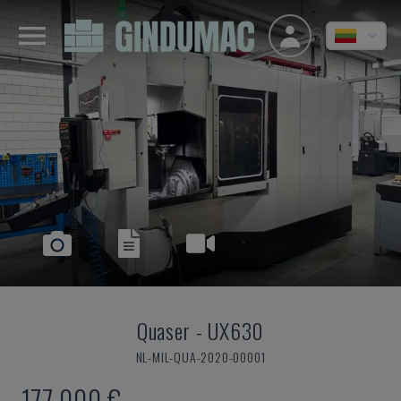
Quaser
-
UX630
NL-MIL-QUA-2020-00001
177.000 €