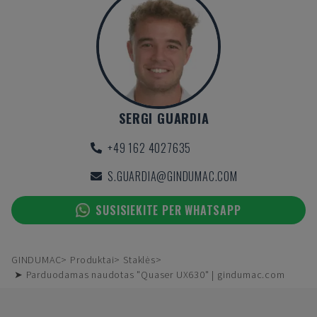
SERGI GUARDIA
+49 162 4027635
S.GUARDIA@GINDUMAC.COM
SUSISIEKITE PER WHATSAPP
GINDUMAC
Produktai
Staklės
➤ Parduodamas naudotas "Quaser UX630" | gindumac.com