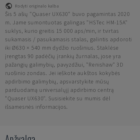
Rodyti originalo kalba
Šis 5 ašių "Quaser UX630" buvo pagamintas 2020
m. Jame sumontuotas galingas "HSTec HM-15A"
suklys, kurio greitis 15 000 aps/min, ir tvirtas
sukamasis / pasukamasis stalas, galintis apdoroti
iki Ø630 × 540 mm dydžio ruošinius. Staklėse
įrengtas 90 padėčių įrankių žurnalas, jose yra
pažangių galimybių, pavyzdžiui, "Renishaw" 3D
ruošinio zondas. Jei ieškote aukštos kokybės
apdirbimo galimybių, apsvarstykite mūsų
parduodamą universalųjį apdirbimo centrą
"Quaser UX630". Susisiekite su mumis dėl
išsamesnės informacijos.
Apžvalga