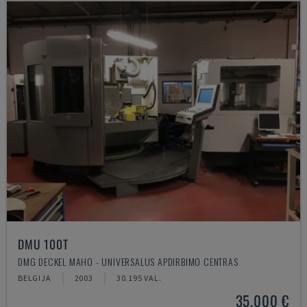
DMU 100T
DMG DECKEL MAHO - UNIVERSALUS APDIRBIMO CENTRAS
BELGIJA
2003
30.195 VAL.
35.000 €