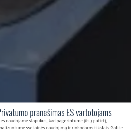
Privatumo pranešimas ES vartotojams
es naudojame slapukus, kad pagerintume jūsų patirtį,
nalizuotume svetainės naudojimą ir rinkodaros tikslais. Galite