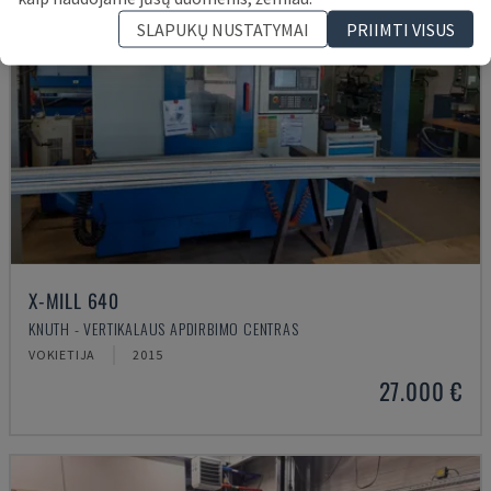
SLAPUKŲ NUSTATYMAI
PRIIMTI VISUS
X-MILL 640
KNUTH - VERTIKALAUS APDIRBIMO CENTRAS
VOKIETIJA
2015
27.000 €