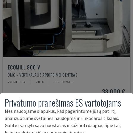
ECOMILL 800 V
DMG - VERTIKALAUS APDIRBIMO CENTRAS
VOKIETIJA
2016
11.898 VAL.
38.000 €
Privatumo pranešimas ES vartotojams
Mes naudojame slapukus, kad pagerintume jūsų patirtį,
analizuotume svetainės naudojimą ir rinkodaros tikslais.
Galite tvarkyti savo nuostatas ir sužinoti daugiau apie tai,
kaip naudojame jūsų duomenis, žemiau.