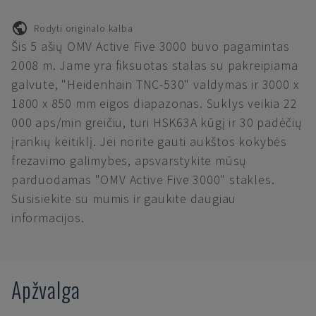
Rodyti originalo kalba
Šis 5 ašių OMV Active Five 3000 buvo pagamintas
2008 m. Jame yra fiksuotas stalas su pakreipiama
galvute, "Heidenhain TNC-530" valdymas ir 3000 x
1800 x 850 mm eigos diapazonas. Suklys veikia 22
000 aps/min greičiu, turi HSK63A kūgį ir 30 padėčių
įrankių keitiklį. Jei norite gauti aukštos kokybės
frezavimo galimybes, apsvarstykite mūsų
parduodamas "OMV Active Five 3000" stakles.
Susisiekite su mumis ir gaukite daugiau
informacijos.
Apžvalga