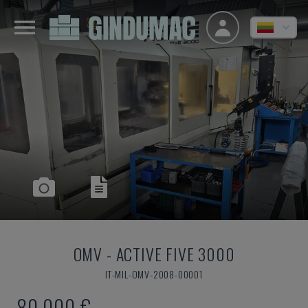
OMV
-
ACTIVE FIVE 3000
IT-MIL-OMV-2008-00001
80.000 €