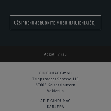
UŽSIPRENUMERUOKITE MŪSŲ NAUJIENLAIŠKĮ!
Atgal į viršų
GINDUMAC GmbH
Trippstadter Strasse 110
67663 Kaiserslautern
Vokietija
APIE GINDUMAC
KARJERA