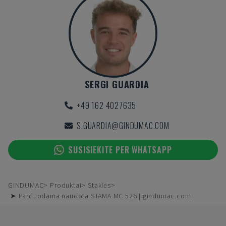
SERGI GUARDIA
+49 162 4027635
S.GUARDIA@GINDUMAC.COM
SUSISIEKITE PER WHATSAPP
GINDUMAC
Produktai
Staklės
➤ Parduodama naudota STAMA MC 526 | gindumac.com