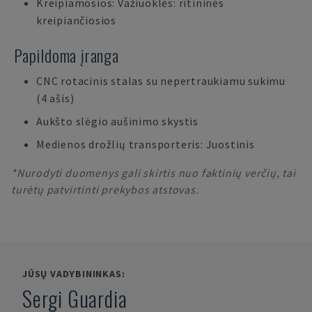
Kreipiamosios: Važiuoklės: ritininės
kreipiančiosios
Papildoma įranga
CNC rotacinis stalas su nepertraukiamu sukimu
(4 ašis)
Aukšto slėgio aušinimo skystis
Medienos drožlių transporteris: Juostinis
*Nurodyti duomenys gali skirtis nuo faktinių verčių, tai
turėtų patvirtinti prekybos atstovas.
JŪSŲ VADYBININKAS:
Sergi Guardia