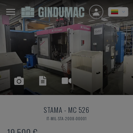
STAMA
-
MC 526
IT-MIL-STA-2008-00001
19.500 €