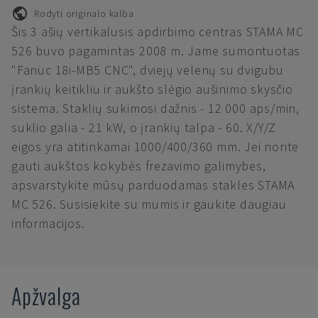
Rodyti originalo kalba
Šis 3 ašių vertikalusis apdirbimo centras STAMA MC
526 buvo pagamintas 2008 m. Jame sumontuotas
"Fanuc 18i-MB5 CNC", dviejų velenų su dvigubu
įrankių keitikliu ir aukšto slėgio aušinimo skysčio
sistema. Staklių sukimosi dažnis - 12 000 aps/min,
suklio galia - 21 kW, o įrankių talpa - 60. X/Y/Z
eigos yra atitinkamai 1000/400/360 mm. Jei norite
gauti aukštos kokybės frezavimo galimybes,
apsvarstykite mūsų parduodamas stakles STAMA
MC 526. Susisiekite su mumis ir gaukite daugiau
informacijos.
Apžvalga