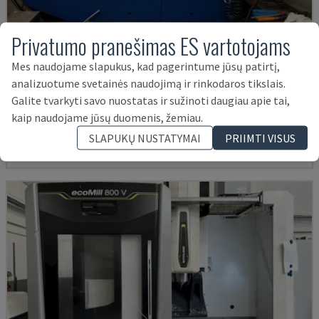
Privatumo pranešimas ES vartotojams
Mes naudojame slapukus, kad pagerintume jūsų patirtį,
MYNX 550
analizuotume svetainės naudojimą ir rinkodaros tikslais.
DAEWOO - VERTIKALAUS APDIRBIMO CENTRAS
Galite tvarkyti savo nuostatas ir sužinoti daugiau apie tai,
kaip naudojame jūsų duomenis, žemiau.
ITALIJA
2003
21.000 €
SLAPUKŲ NUSTATYMAI
PRIIMTI VISUS