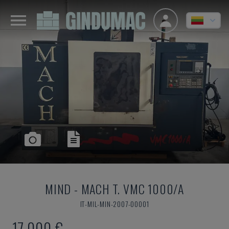
MIND
-
MACH T. VMC 1000/A
IT-MIL-MIN-2007-00001
17.000 €