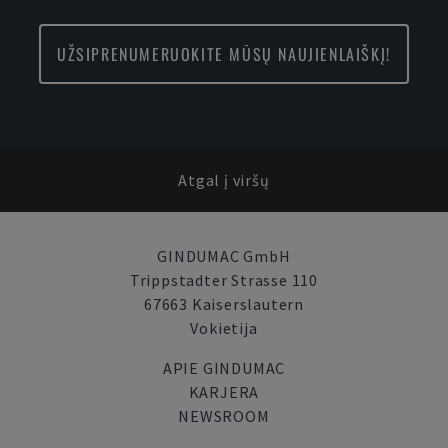
UŽSIPRENUMERUOKITE MŪSŲ NAUJIENLAIŠKĮ!
Atgal į viršų
GINDUMAC GmbH
Trippstadter Strasse 110
67663 Kaiserslautern
Vokietija
APIE GINDUMAC
KARJERA
NEWSROOM