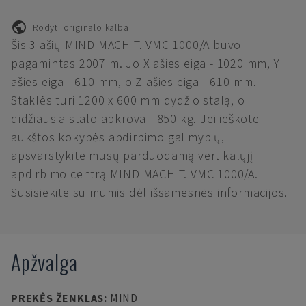
Rodyti originalo kalba
Šis 3 ašių MIND MACH T. VMC 1000/A buvo
pagamintas 2007 m. Jo X ašies eiga - 1020 mm, Y
ašies eiga - 610 mm, o Z ašies eiga - 610 mm.
Staklės turi 1200 x 600 mm dydžio stalą, o
didžiausia stalo apkrova - 850 kg. Jei ieškote
aukštos kokybės apdirbimo galimybių,
apsvarstykite mūsų parduodamą vertikalųjį
apdirbimo centrą MIND MACH T. VMC 1000/A.
Susisiekite su mumis dėl išsamesnės informacijos.
Apžvalga
PREKĖS ŽENKLAS
:
MIND