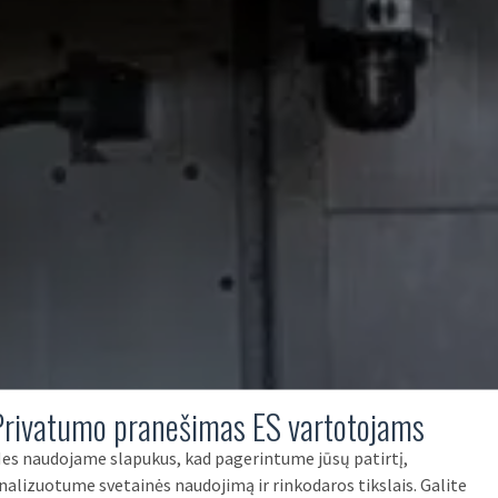
Privatumo pranešimas ES vartotojams
es naudojame slapukus, kad pagerintume jūsų patirtį,
nalizuotume svetainės naudojimą ir rinkodaros tikslais. Galite