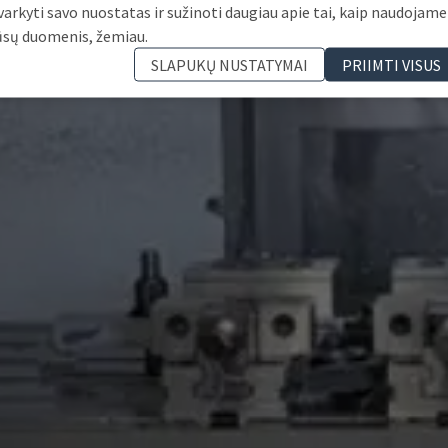
varkyti savo nuostatas ir sužinoti daugiau apie tai, kaip naudojame
ūsų duomenis, žemiau.
SLAPUKŲ NUSTATYMAI
PRIIMTI VISUS