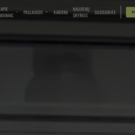
APIE
NAUJIENŲ
PASLAUGOS
KARJERA
SUSISIEKITE
P
NDUMAC
SKYRIUS