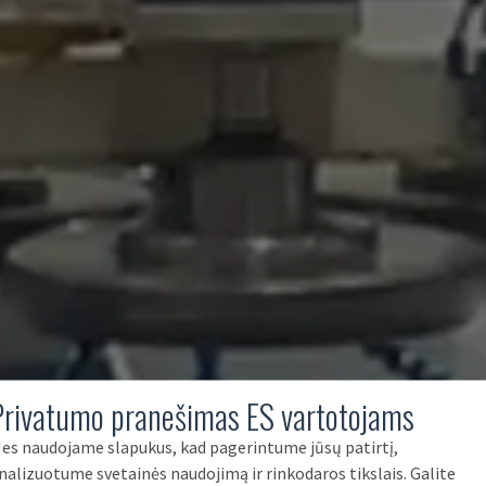
Privatumo pranešimas ES vartotojams
es naudojame slapukus, kad pagerintume jūsų patirtį,
nalizuotume svetainės naudojimą ir rinkodaros tikslais. Galite