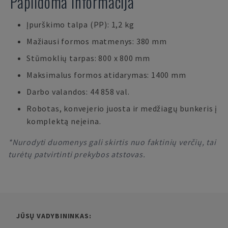
Papildoma informacija
Įpurškimo talpa (PP): 1,2 kg
Mažiausi formos matmenys: 380 mm
Stūmoklių tarpas: 800 x 800 mm
Maksimalus formos atidarymas: 1400 mm
Darbo valandos: 44 858 val.
Robotas, konvejerio juosta ir medžiagų bunkeris į
komplektą neįeina.
*Nurodyti duomenys gali skirtis nuo faktinių verčių, tai
turėtų patvirtinti prekybos atstovas.
JŪSŲ VADYBININKAS: