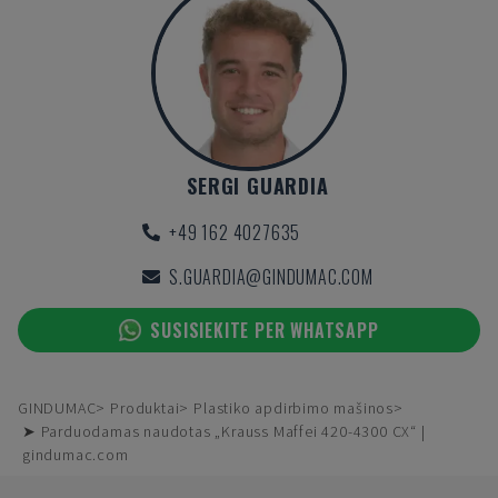
SERGI GUARDIA
+49 162 4027635
S.GUARDIA@GINDUMAC.COM
SUSISIEKITE PER WHATSAPP
GINDUMAC
Produktai
Plastiko apdirbimo mašinos
➤ Parduodamas naudotas „Krauss Maffei 420-4300 CX“ |
gindumac.com