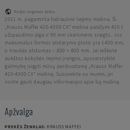
Rodyti originalo kalba
2011 m. pagaminta hidraulinė liejimo mašina. Ši
„Krauss Maffei 420-4300 CX“ mašina pasižymi 420 t
užspaudimo jėga ir 90 mm skersmens sraigtu. Jos
maksimalus formos atidarymo plotis yra 1400 mm,
o traukės atstumas – 800 × 800 mm. Jei ieškote
aukštos kokybės liejimo įrangos, apsvarstykite
galimybę įsigyti mūsų parduodamą „Krauss Maffei
420-4300 CX“ mašiną. Susisiekite su mumis, jei
norite gauti daugiau informacijos apie šią mašiną.
Apžvalga
PREKĖS ŽENKLAS
:
KRAUSS MAFFEI