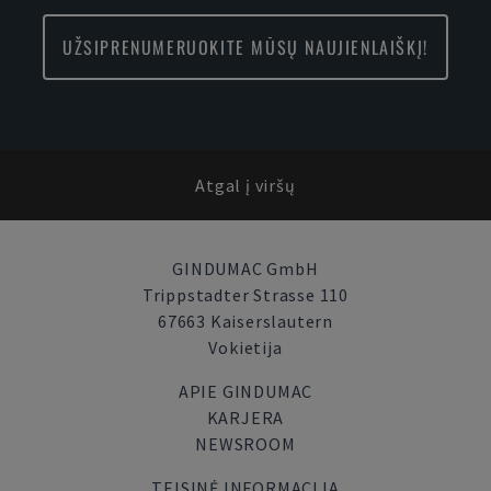
UŽSIPRENUMERUOKITE MŪSŲ NAUJIENLAIŠKĮ!
Atgal į viršų
GINDUMAC GmbH
Trippstadter Strasse 110
67663 Kaiserslautern
Vokietija
APIE GINDUMAC
KARJERA
NEWSROOM
TEISINĖ INFORMACIJA