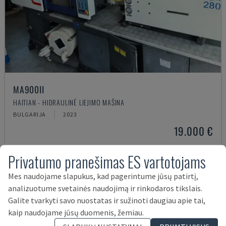
MA900ІІ
HAITIAN - HIDRAULINĖ LIEJIMO MAŠINA
BULGARIJA
2023
19.000 €
Privatumo pranešimas ES vartotojams
Mes naudojame slapukus, kad pagerintume jūsų patirtį,
analizuotume svetainės naudojimą ir rinkodaros tikslais.
Galite tvarkyti savo nuostatas ir sužinoti daugiau apie tai,
kaip naudojame jūsų duomenis, žemiau.