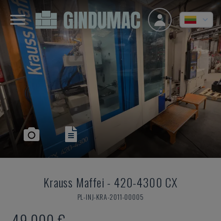
Krauss Maffei
-
420-4300 CX
PL-INJ-KRA-2011-00005
49.000 €