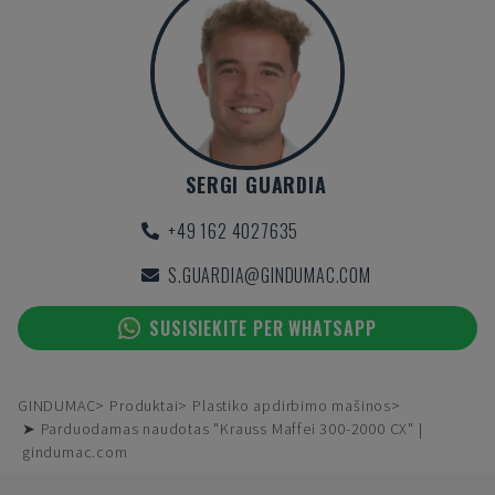
SERGI GUARDIA
+49 162 4027635
S.GUARDIA@GINDUMAC.COM
SUSISIEKITE PER WHATSAPP
GINDUMAC
Produktai
Plastiko apdirbimo mašinos
➤ Parduodamas naudotas "Krauss Maffei 300-2000 CX" |
gindumac.com