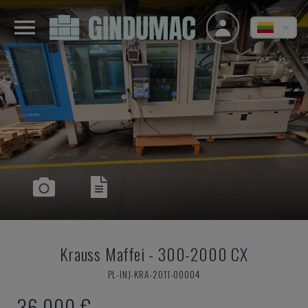
Krauss Maffei
-
300-2000 CX
PL-INJ-KRA-2011-00004
36.000 €