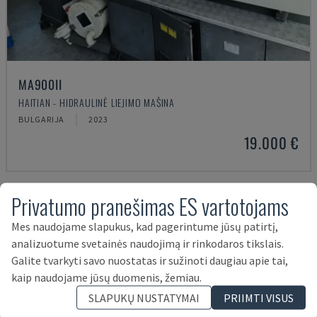
MA900ІІ
HAITIAN - HIDRAULINĖ LIEJIMO MAŠINA
BULGARIJA
2023
19.000 €
Privatumo pranešimas ES vartotojams
Mes naudojame slapukus, kad pagerintume jūsų patirtį,
analizuotume svetainės naudojimą ir rinkodaros tikslais.
Galite tvarkyti savo nuostatas ir sužinoti daugiau apie tai,
kaip naudojame jūsų duomenis, žemiau.
SLAPUKŲ NUSTATYMAI
PRIIMTI VISUS