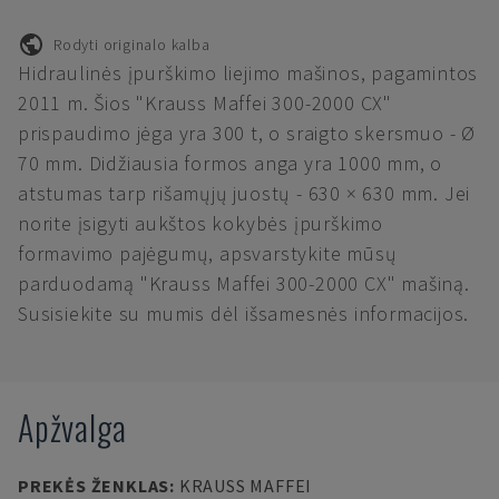
Rodyti originalo kalba
Hidraulinės įpurškimo liejimo mašinos, pagamintos
2011 m. Šios "Krauss Maffei 300-2000 CX"
prispaudimo jėga yra 300 t, o sraigto skersmuo - Ø
70 mm. Didžiausia formos anga yra 1000 mm, o
atstumas tarp rišamųjų juostų - 630 × 630 mm. Jei
norite įsigyti aukštos kokybės įpurškimo
formavimo pajėgumų, apsvarstykite mūsų
parduodamą "Krauss Maffei 300-2000 CX" mašiną.
Susisiekite su mumis dėl išsamesnės informacijos.
Apžvalga
PREKĖS ŽENKLAS
:
KRAUSS MAFFEI