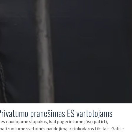
Privatumo pranešimas ES vartotojams
es naudojame slapukus, kad pagerintume jūsų patirtį,
nalizuotume svetainės naudojimą ir rinkodaros tikslais. Galite