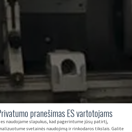
Privatumo pranešimas ES vartotojams
es naudojame slapukus, kad pagerintume jūsų patirtį,
nalizuotume svetainės naudojimą ir rinkodaros tikslais. Galite