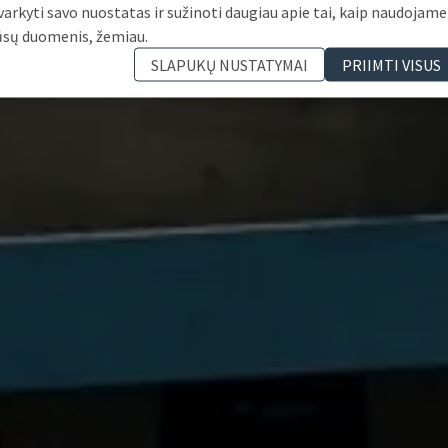
varkyti savo nuostatas ir sužinoti daugiau apie tai, kaip naudojame
ūsų duomenis, žemiau.
SLAPUKŲ NUSTATYMAI
PRIIMTI VISUS