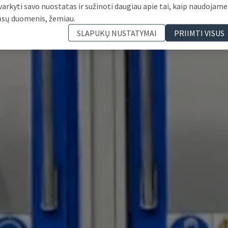
varkyti savo nuostatas ir sužinoti daugiau apie tai, kaip naudojame
ūsų duomenis, žemiau.
SLAPUKŲ NUSTATYMAI
PRIIMTI VISUS