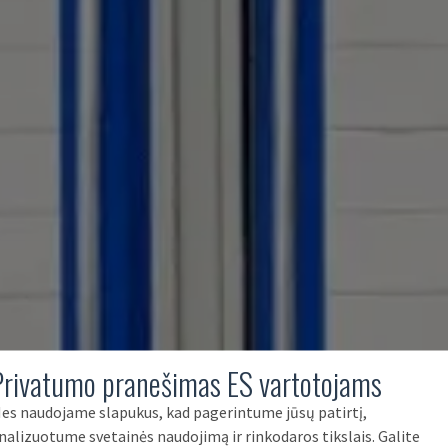
Privatumo pranešimas ES vartotojams
es naudojame slapukus, kad pagerintume jūsų patirtį,
nalizuotume svetainės naudojimą ir rinkodaros tikslais. Galite