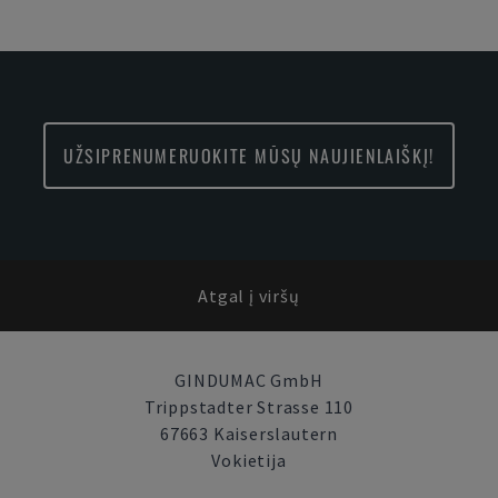
UŽSIPRENUMERUOKITE MŪSŲ NAUJIENLAIŠKĮ!
Atgal į viršų
GINDUMAC GmbH
Trippstadter Strasse 110
67663 Kaiserslautern
Vokietija