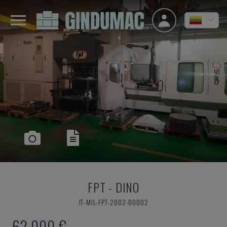
FPT
-
DINO
IT-MIL-FPT-2002-00002
62.000 €