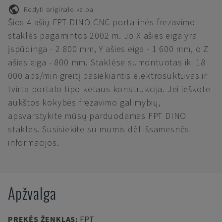
Rodyti originalo kalba
Šios 4 ašių FPT DINO CNC portalinės frezavimo
staklės pagamintos 2002 m. Jo X ašies eiga yra
įspūdinga - 2 800 mm, Y ašies eiga - 1 600 mm, o Z
ašies eiga - 800 mm. Staklėse sumontuotas iki 18
000 aps/min greitį pasiekiantis elektrosuktuvas ir
tvirta portalo tipo ketaus konstrukcija. Jei ieškote
aukštos kokybės frezavimo galimybių,
apsvarstykite mūsų parduodamas FPT DINO
stakles. Susisiekite su mumis dėl išsamesnės
informacijos.
Apžvalga
PREKĖS ŽENKLAS
:
FPT