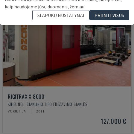
kaip naudojame jūsų duomenis, žemiau.
SLAPUKŲ NUSTATYMAI
PRIIMTI VISUS
RIGITRAX X 8000
KIHEUNG - STAKLINIO TIPO FREZAVIMO STAKLĖS
VOKIETIJA
2011
127.000 €