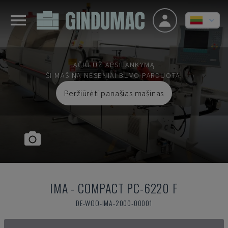
AČIŪ UŽ APSILANKYMĄ
ŠI MAŠINA NESENIAI BUVO PARDUOTA.
Peržiūrėti panašias mašinas
IMA
-
COMPACT PC-6220 F
DE-WOO-IMA-2000-00001