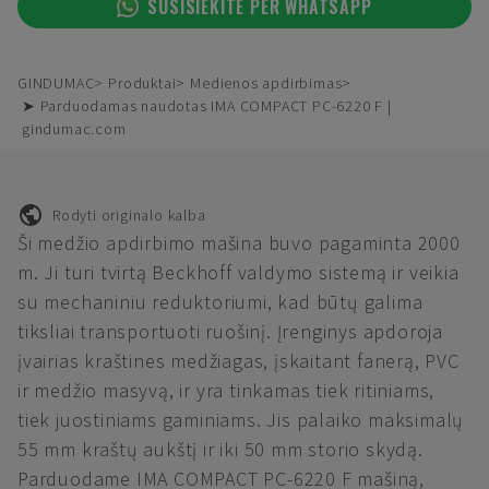
SUSISIEKITE PER WHATSAPP
GINDUMAC
Produktai
Medienos apdirbimas
➤ Parduodamas naudotas IMA COMPACT PC-6220 F |
gindumac.com
Rodyti originalo kalba
Ši medžio apdirbimo mašina buvo pagaminta 2000
m. Ji turi tvirtą Beckhoff valdymo sistemą ir veikia
su mechaniniu reduktoriumi, kad būtų galima
tiksliai transportuoti ruošinį. Įrenginys apdoroja
įvairias kraštines medžiagas, įskaitant fanerą, PVC
ir medžio masyvą, ir yra tinkamas tiek ritiniams,
tiek juostiniams gaminiams. Jis palaiko maksimalų
55 mm kraštų aukštį ir iki 50 mm storio skydą.
Parduodame IMA COMPACT PC-6220 F mašiną,