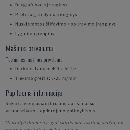
Daugiafunkcis įrenginys
Profilio grandymo įrenginys
Nusklembtos šlifavimo / poliravimo įrenginys
Lyginimo įrenginys
Mašinos privalumai
Techninės mašinos privalumai
Darbinė įtampa: 400 v, 50 hz
Tiekimo greitis: 8-20 m/min
Papildoma informacija
Sukurta vienpusiam briaunų aprišimui su
visapusiškomis apdorojimo galimybėmis.
*Nurodyti duomenys gali skirtis nuo faktinių verčių, tai
turėtų patvirtinti prekybos atstovas.