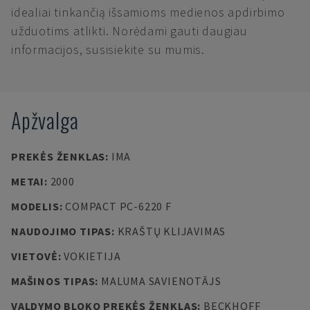
idealiai tinkančią išsamioms medienos apdirbimo
užduotims atlikti. Norėdami gauti daugiau
informacijos, susisiekite su mumis.
Apžvalga
PREKĖS ŽENKLAS
:
IMA
METAI
:
2000
MODELIS
:
COMPACT PC-6220 F
NAUDOJIMO TIPAS
:
KRAŠTŲ KLIJAVIMAS
VIETOVĖ
:
VOKIETIJA
MAŠINOS TIPAS
:
MALUMA SAVIENOTĀJS
VALDYMO BLOKO PREKĖS ŽENKLAS
:
BECKHOFF