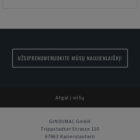
UŽSIPRENUMERUOKITE MŪSŲ NAUJIENLAIŠKĮ!
Atgal į viršų
GINDUMAC GmbH
Trippstadter Strasse 110
67663 Kaiserslautern