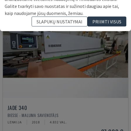
Galite tvarkyti savo nuostatas ir sužinoti daugiau apie tai,
kaip naudojame jūsų duomenis, žemiau.
SLAPUKŲ NUSTATYMAI
PRIIMTI VISUS
JADE 340
BIESSE - MALUMA SAVIENOTĀJS
LENKIJA
2018
4.832 VAL.