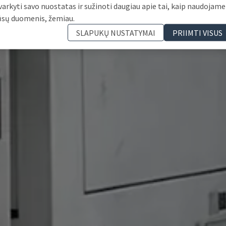
varkyti savo nuostatas ir sužinoti daugiau apie tai, kaip naudojame
ūsų duomenis, žemiau.
SLAPUKŲ NUSTATYMAI
PRIIMTI VISUS