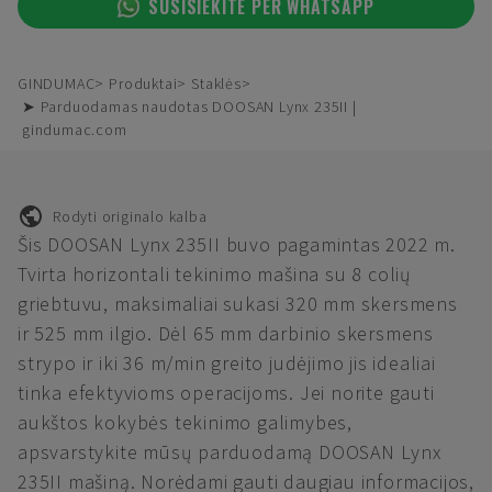
SUSISIEKITE PER WHATSAPP
GINDUMAC
Produktai
Staklės
➤ Parduodamas naudotas DOOSAN Lynx 235II |
gindumac.com
Rodyti originalo kalba
Šis DOOSAN Lynx 235II buvo pagamintas 2022 m.
Tvirta horizontali tekinimo mašina su 8 colių
griebtuvu, maksimaliai sukasi 320 mm skersmens
ir 525 mm ilgio. Dėl 65 mm darbinio skersmens
strypo ir iki 36 m/min greito judėjimo jis idealiai
tinka efektyvioms operacijoms. Jei norite gauti
aukštos kokybės tekinimo galimybes,
apsvarstykite mūsų parduodamą DOOSAN Lynx
235II mašiną. Norėdami gauti daugiau informacijos,