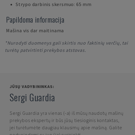
Strypo darbinis skersmuo: 65 mm
Papildoma informacija
Mašina vis dar maitinama
*Nurodyti duomenys gali skirtis nuo faktinių verčių, tai
turėtų patvirtinti prekybos atstovas.
JŪSŲ VADYBININKAS:
Sergi Guardia
Sergi Guardia
yra vienas (-a) iš mūsų naudotų mašinų
prekybos ekspertų ir būs jūsų tiesioginis kontaktas,
jei turėtumėte daugiau klausimų apie mašiną. Galite
nedvejodami su juo (ja) susisiekti.