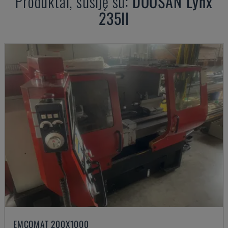
Produktai, susiję su:
DOOSAN
Lynx
235II
EMCOMAT 200X1000