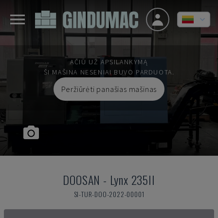
AČIŪ UŽ APSILANKYMĄ
ŠI MAŠINA NESENIAI BUVO PARDUOTA.
Peržiūrėti panašias mašinas
DOOSAN
-
Lynx 235II
SI-TUR-DOO-2022-00001