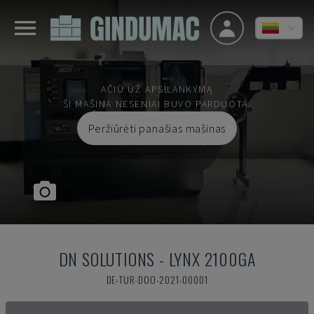
AČIŪ UŽ APSILANKYMĄ
ŠI MAŠINA NESENIAI BUVO PARDUOTA.
Peržiūrėti panašias mašinas
DN SOLUTIONS
-
LYNX 2100GA
DE-TUR-DOO-2021-00001