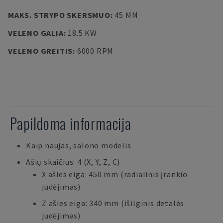
MAKS. STRYPO SKERSMUO
:
45 MM
VELENO GALIA
:
18.5 KW
VELENO GREITIS
:
6000 RPM
Papildoma informacija
Kaip naujas, salono modelis
Ašių skaičius: 4 (X, Y, Z, C)
X ašies eiga: 450 mm (radialinis įrankio
judėjimas)
Z ašies eiga: 340 mm (išilginis detalės
judėjimas)