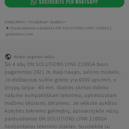
SUSISIEKITE PER WHATSAPP
GINDUMAC
Produktai
Staklės
➤ Parduodamas naudotas DN SOLUTIONS LYNX 2100GA |
gindumac.com
Rodyti originalo kalba
Šis 4 ašių DN SOLUTIONS LYNX 2100GA buvo
pagamintas 2021 m. Kaip naujas, salono modelis.
Jo didžiausias suklio greitis yra 6000 aps/min, o
strypų talpa - 45 mm. Staklės skirtos didelio
našumo kompaktiškam tekinimui, optimizuotam
mažoms tikslioms detalėms. Jei ieškote aukštos
kokybės tekinimo galimybių, apsvarstykite mūsų
parduodamas DN SOLUTIONS LYNX 2100GA
horizontalias tekinimo stakles. Susisiekite su