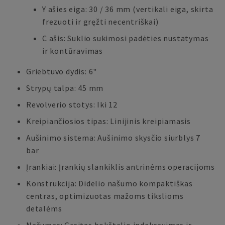
Y ašies eiga: 30 / 36 mm (vertikali eiga, skirta
frezuoti ir gręžti necentriškai)
C ašis: Suklio sukimosi padėties nustatymas
ir kontūravimas
Griebtuvo dydis: 6"
Strypų talpa: 45 mm
Revolverio stotys: Iki 12
Kreipiančiosios tipas: Linijinis kreipiamasis
Aušinimo sistema: Aušinimo skysčio siurblys 7
bar
Įrankiai: Įrankių slankiklis antrinėms operacijoms
Konstrukcija: Didelio našumo kompaktiškas
centras, optimizuotas mažoms tikslioms
detalėms