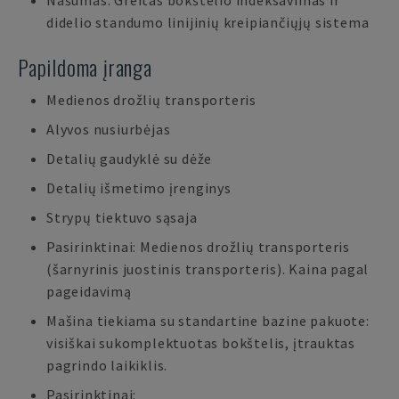
Našumas: Greitas bokštelio indeksavimas ir
didelio standumo linijinių kreipiančiųjų sistema
Papildoma įranga
Medienos drožlių transporteris
Alyvos nusiurbėjas
Detalių gaudyklė su dėže
Detalių išmetimo įrenginys
Strypų tiektuvo sąsaja
Pasirinktinai: Medienos drožlių transporteris
(šarnyrinis juostinis transporteris). Kaina pagal
pageidavimą
Mašina tiekiama su standartine bazine pakuote:
visiškai sukomplektuotas bokštelis, įtrauktas
pagrindo laikiklis.
Pasirinktinai: