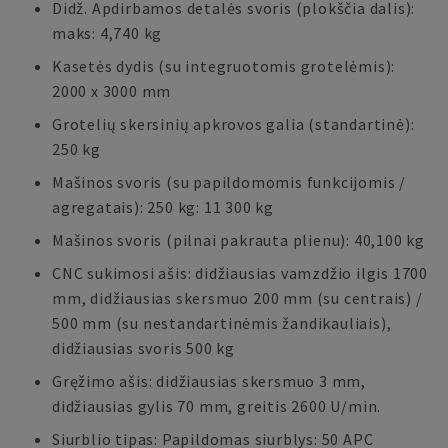
Didž. Apdirbamos detalės svoris (plokščia dalis):
maks: 4,740 kg
Kasetės dydis (su integruotomis grotelėmis):
2000 x 3000 mm
Grotelių skersinių apkrovos galia (standartinė):
250 kg
Mašinos svoris (su papildomomis funkcijomis /
agregatais): 250 kg: 11 300 kg
Mašinos svoris (pilnai pakrauta plienu): 40,100 kg
CNC sukimosi ašis: didžiausias vamzdžio ilgis 1700
mm, didžiausias skersmuo 200 mm (su centrais) /
500 mm (su nestandartinėmis žandikauliais),
didžiausias svoris 500 kg
Gręžimo ašis: didžiausias skersmuo 3 mm,
didžiausias gylis 70 mm, greitis 2600 U/min.
Siurblio tipas: Papildomas siurblys: 50 APC