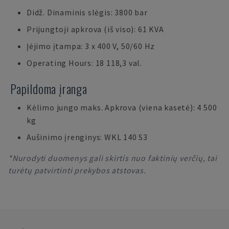
Didž. Dinaminis slėgis: 3800 bar
Prijungtoji apkrova (iš viso): 61 KVA
Įėjimo įtampa: 3 x 400 V, 50/60 Hz
Operating Hours: 18 118,3 val.
Papildoma įranga
Kėlimo jungo maks. Apkrova (viena kasetė): 4 500
kg
Aušinimo įrenginys: WKL 140 S3
*Nurodyti duomenys gali skirtis nuo faktinių verčių, tai
turėtų patvirtinti prekybos atstovas.