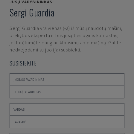
JŪSŲ VADYBININKAS:
Sergi Guardia
Sergi Guardia
yra vienas (-a) iš mūsų naudotų mašinų
prekybos ekspertų ir būs jūsų tiesioginis kontaktas,
jei turėtumėte daugiau klausimų apie mašiną. Galite
nedvejodami su juo (ja) susisiekti.
SUSISIEKITE