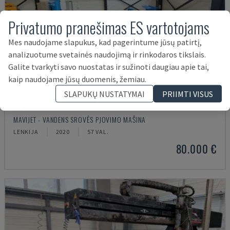
Privatumo pranešimas ES vartotojams
Mes naudojame slapukus, kad pagerintume jūsų patirtį,
analizuotume svetainės naudojimą ir rinkodaros tikslais.
Galite tvarkyti savo nuostatas ir sužinoti daugiau apie tai,
kaip naudojame jūsų duomenis, žemiau.
SLAPUKŲ NUSTATYMAI
PRIIMTI VISUS
MJT-W53D- 4020
MAVIJET - VANDENS SROVĖS PJOVIMO MAŠINA
LENKIJA
2020
57 VAL.
80.000 €