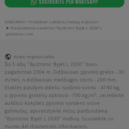
SUSISIEKITE PER WHATSAPP
GINDUMAC
Produktai
Lakštinių metalų mašinos
➤ Parduodamas naudotas "Bystronic Byjet L 2030" |
gindumac.com
Rodyti originalo kalba
Šis 5 ašių "Bystronic Byjet L 2030" buvo
pagamintas 2004 m. Didžiausias pjovimo greitis - 30
m/min, o didžiausias medžiagos storis - 200 mm.
Staklės pasižymi dideliu ruošinio svoriu - 4740 kg,
o pjovimo grotelių apkrova - 790 kg/m². Jei ieškote
aukštos kokybės pjovimo vandens srove
galimybių, apsvarstykite mūsų parduodamą
"Bystronic Byjet L 2030" mašiną. Susisiekite su
mumis dėl išsamesnės informacijos.