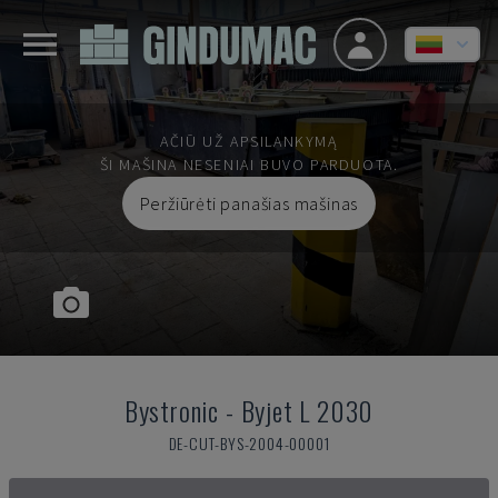
AČIŪ UŽ APSILANKYMĄ
ŠI MAŠINA NESENIAI BUVO PARDUOTA.
Peržiūrėti panašias mašinas
Bystronic
-
Byjet L 2030
DE-CUT-BYS-2004-00001