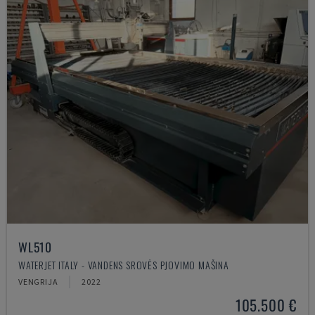
WL510
WATERJET ITALY - VANDENS SROVĖS PJOVIMO MAŠINA
VENGRIJA
2022
105.500 €