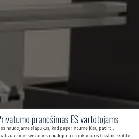
Privatumo pranešimas ES vartotojams
es naudojame slapukus, kad pagerintume jūsų patirtį,
nalizuotume svetainės naudojimą ir rinkodaros tikslais. Galite