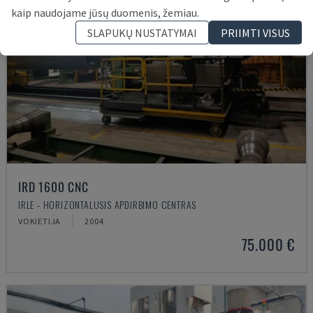
kaip naudojame jūsų duomenis, žemiau.
SLAPUKŲ NUSTATYMAI
PRIIMTI VISUS
IRD 1600 CNC
IRLE - HORIZONTALUSIS APDIRBIMO CENTRAS
VOKIETIJA
2004
75.000 €