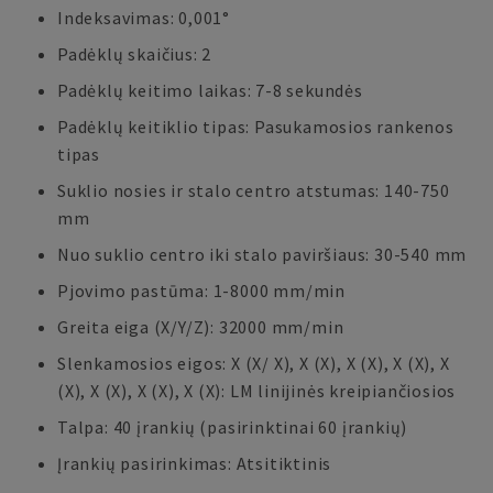
Indeksavimas: 0,001°
Padėklų skaičius: 2
Padėklų keitimo laikas: 7-8 sekundės
Padėklų keitiklio tipas: Pasukamosios rankenos
tipas
Suklio nosies ir stalo centro atstumas: 140-750
mm
Nuo suklio centro iki stalo paviršiaus: 30-540 mm
Pjovimo pastūma: 1-8000 mm/min
Greita eiga (X/Y/Z): 32000 mm/min
Slenkamosios eigos: X (X/ X), X (X), X (X), X (X), X
(X), X (X), X (X), X (X): LM linijinės kreipiančiosios
Talpa: 40 įrankių (pasirinktinai 60 įrankių)
Įrankių pasirinkimas: Atsitiktinis