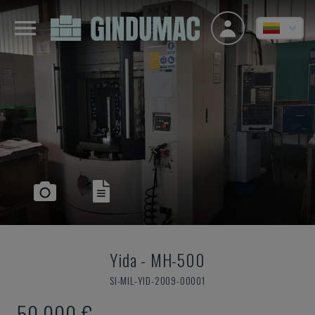
Yida
-
MH-500
SI-MIL-YID-2009-00001
50.000 €