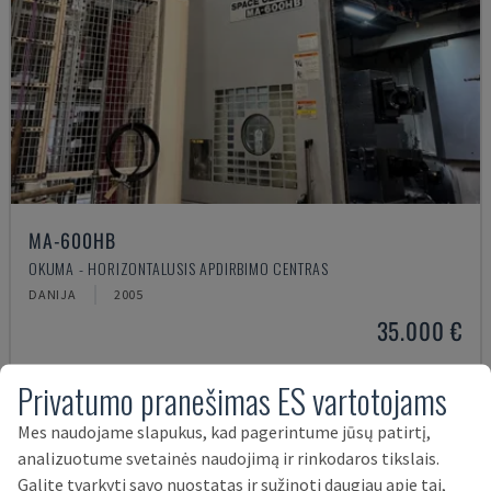
MA-600HB
OKUMA - HORIZONTALUSIS APDIRBIMO CENTRAS
DANIJA
2005
35.000 €
Privatumo pranešimas ES vartotojams
Mes naudojame slapukus, kad pagerintume jūsų patirtį,
analizuotume svetainės naudojimą ir rinkodaros tikslais.
Galite tvarkyti savo nuostatas ir sužinoti daugiau apie tai,