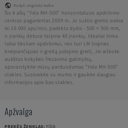
Rodyti originalo kalba
Šis 4 ašių "Yida MH-500" horizontalusis apdirbimo
centras pagamintas 2009 m. Jo suklio greitis siekia
iki 10 000 aps/min, padėklo dydis - 500 × 500 mm,
o įrankių dėtuvė talpina 40 įrankių. Idealiai tinka
labai tiksliam apdirbimui, nes turi LM linijines
kreipiančiąsias ir greitą judėjimo greitį. Jei ieškote
aukštos kokybės frezavimo galimybių,
apsvarstykite mūsų parduodamas "Yida MH-500"
stakles. Susisiekite su mumis ir gaukite daugiau
informacijos apie šias stakles.
Apžvalga
PREKĖS ŽENKLAS
:
YIDA