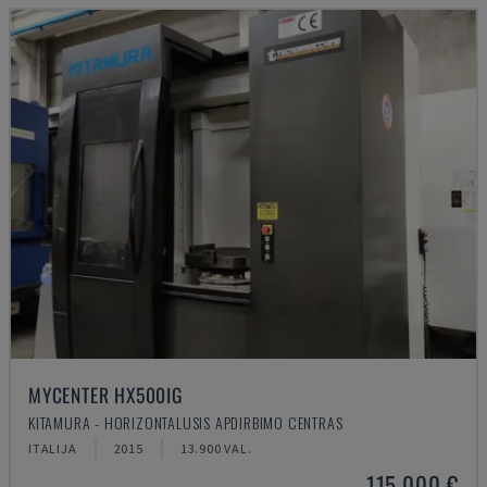
MYCENTER HX500IG
KITAMURA - HORIZONTALUSIS APDIRBIMO CENTRAS
ITALIJA
2015
13.900 VAL.
115.000 €