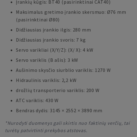
Įrankių kūgis: BT40 (pasirinktinai CAT40)
Maksimalus gretimo įrankio skersmuo: Ø76 mm
(pasirinktinai Ø80)
Didžiausias įrankio ilgis: 280 mm
Didžiausias įrankio svoris: 7 kg
Servo varikliai (X/Y/Z): (X/ X): 4 kW
Servo variklis (B ašis): 3 kW
Aušinimo skysčio siurblio variklis: 1270 W
Hidraulinis variklis: 2,2 kW
drožlių transporterio variklis: 200 W
ATC variklis: 430 W
Bendras dydis: 3145 × 2552 × 3890 mm
*Nurodyti duomenys gali skirtis nuo faktinių verčių, tai
turėtų patvirtinti prekybos atstovas.