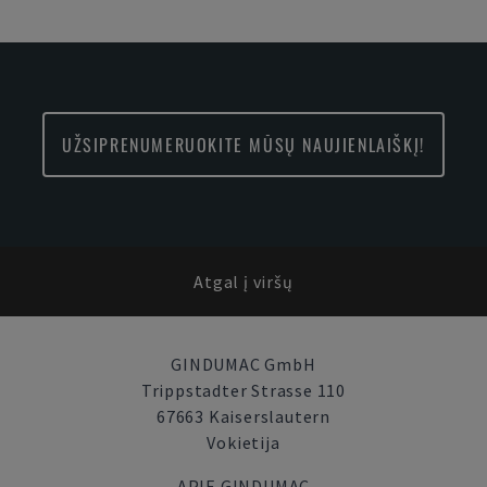
UŽSIPRENUMERUOKITE MŪSŲ NAUJIENLAIŠKĮ!
Atgal į viršų
GINDUMAC GmbH
Trippstadter Strasse 110
67663 Kaiserslautern
Vokietija
APIE GINDUMAC