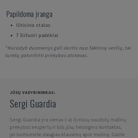
Papildoma įranga
Ištisinis stalas
7 šlifuoti padėklai
*Nurodyti duomenys gali skirtis nuo faktinių verčių, tai
turėtų patvirtinti prekybos atstovas.
JŪSŲ VADYBININKAS:
Sergi Guardia
Sergi Guardia
yra vienas (-a) iš mūsų naudotų mašinų
prekybos ekspertų ir būs jūsų tiesioginis kontaktas,
jei turėtumėte daugiau klausimų apie mašiną. Galite