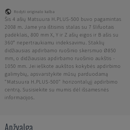
Rodyti originalo kalba
Šis 4 ašių Matsuura H.PLUS-500 buvo pagamintas
2008 m. Jame yra ištisinis stalas su 7 šlifuotais
padėklais, 800 mm X, Y ir Z ašių eigos ir B ašis su
360° nepertraukiamu indeksavimu. Staklių
didžiausias apdirbamo ruošinio skersmuo Ø850
mm, o didžiausias apdirbamo ruošinio aukštis -
1050 mm. Jei ieškote aukštos kokybės apdirbimo
galimybių, apsvarstykite mūsų parduodamą
"Matsuura H.PLUS-500" horizontalųjį apdirbimo
centrą. Susisiekite su mumis dėl išsamesnės
informacijos.
Apžvalga