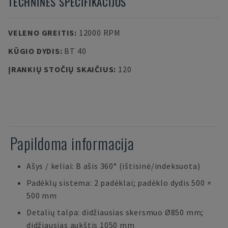
TECHNINĖS SPECIFIKACIJOS
VELENO GREITIS
:
12000 RPM
KŪGIO DYDIS
:
BT 40
ĮRANKIŲ STOČIŲ SKAIČIUS
:
120
Papildoma informacija
Ašys / keliai: B ašis 360° (ištisinė/indeksuota)
Padėklų sistema: 2 padėklai; padėklo dydis 500 ×
500 mm
Detalių talpa: didžiausias skersmuo Ø850 mm;
didžiausias aukštis 1050 mm