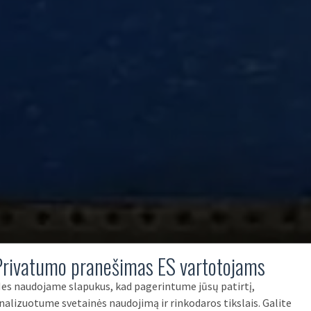
Privatumo pranešimas ES vartotojams
es naudojame slapukus, kad pagerintume jūsų patirtį,
nalizuotume svetainės naudojimą ir rinkodaros tikslais. Galite