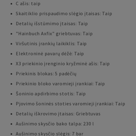
C ašis: taip
Skaitiklio prispaudimo slėgio įtaisas: Taip
Detalių išstūmimo įtaisas: Taip
"Hainbuch Axfix" griebtuvas: Taip
Viršutinis įrankių laikiklis: Taip
Elektroninė pavarų dėžė: Taip
X3 priekinio įrenginio kryžminė ašis: Taip
Priekinis blokas: 5 padėčių
Priekinio bloko varomieji įrankiai: Taip
Šoninio apdirbimo stotis: Taip
Pjovimo šoninės stoties varomieji įrankiai: Taip
Detalių iškrovimo įtaisas: Griebtuvas
Aušinimo skysčio bako talpa: 230 l
Aušinimo skysčio slėgis: 7 bar