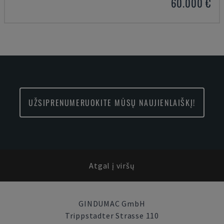
60.000 €
UŽSIPRENUMERUOKITE MŪSŲ NAUJIENLAIŠKĮ!
Atgal į viršų
GINDUMAC GmbH
Trippstadter Strasse 110