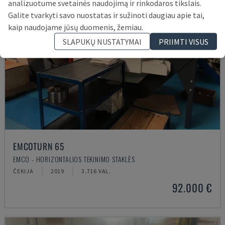
analizuotume svetainės naudojimą ir rinkodaros tikslais.
Galite tvarkyti savo nuostatas ir sužinoti daugiau apie tai,
kaip naudojame jūsų duomenis, žemiau.
SLAPUKŲ NUSTATYMAI
PRIIMTI VISUS
EMCOTURN 65
EMCO - HORIZONTALIOS TEKINIMO STAKLĖS
ČEKIJA
2019
3.716 VAL.
92.000 €