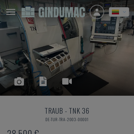
TRAUB
-
TNK 36
DE-TUR-TRA-2003-00001
28.500 €