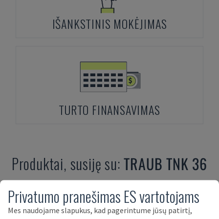
IŠANKSTINIS MOKĖJIMAS
TURTO FINANSAVIMAS
Produktai, susiję su:
TRAUB
TNK 36
Privatumo pranešimas ES vartotojams
Mes naudojame slapukus, kad pagerintume jūsų patirtį,