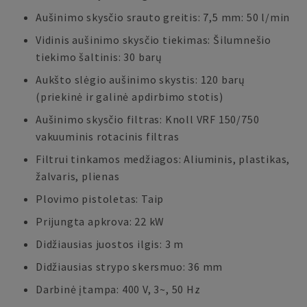
Aušinimo skysčio srauto greitis: 7,5 mm: 50 l/min
Vidinis aušinimo skysčio tiekimas: Šilumnešio
tiekimo šaltinis: 30 barų
Aukšto slėgio aušinimo skystis: 120 barų
(priekinė ir galinė apdirbimo stotis)
Aušinimo skysčio filtras: Knoll VRF 150/750
vakuuminis rotacinis filtras
Filtrui tinkamos medžiagos: Aliuminis, plastikas,
žalvaris, plienas
Plovimo pistoletas: Taip
Prijungta apkrova: 22 kW
Didžiausias juostos ilgis: 3 m
Didžiausias strypo skersmuo: 36 mm
Darbinė įtampa: 400 V, 3~, 50 Hz