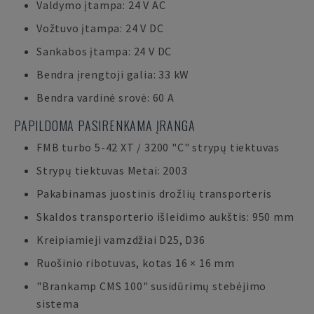
Valdymo įtampa: 24 V AC
Vožtuvo įtampa: 24 V DC
Sankabos įtampa: 24 V DC
Bendra įrengtoji galia: 33 kW
Bendra vardinė srovė: 60 A
PAPILDOMA PASIRENKAMA ĮRANGA
FMB turbo 5-42 XT / 3200 "C" strypų tiektuvas
Strypų tiektuvas Metai: 2003
Pakabinamas juostinis drožlių transporteris
Skaldos transporterio išleidimo aukštis: 950 mm
Kreipiamieji vamzdžiai D25, D36
Ruošinio ribotuvas, kotas 16 × 16 mm
"Brankamp CMS 100" susidūrimų stebėjimo
sistema