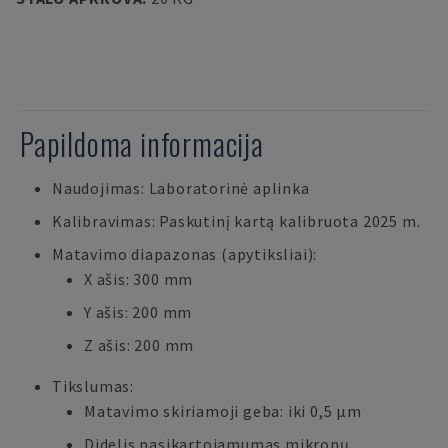
Papildoma informacija
Naudojimas: Laboratorinė aplinka
Kalibravimas: Paskutinį kartą kalibruota 2025 m.
Matavimo diapazonas (apytiksliai):
X ašis: 300 mm
Y ašis: 200 mm
Z ašis: 200 mm
Tikslumas:
Matavimo skiriamoji geba: iki 0,5 µm
Didelis pasikartojamumas mikronų