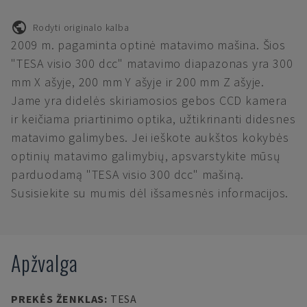
Rodyti originalo kalba
2009 m. pagaminta optinė matavimo mašina. Šios
"TESA visio 300 dcc" matavimo diapazonas yra 300
mm X ašyje, 200 mm Y ašyje ir 200 mm Z ašyje.
Jame yra didelės skiriamosios gebos CCD kamera
ir keičiama priartinimo optika, užtikrinanti didesnes
matavimo galimybes. Jei ieškote aukštos kokybės
optinių matavimo galimybių, apsvarstykite mūsų
parduodamą "TESA visio 300 dcc" mašiną.
Susisiekite su mumis dėl išsamesnės informacijos.
Apžvalga
PREKĖS ŽENKLAS
:
TESA