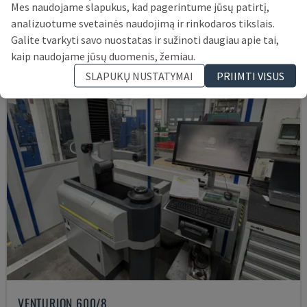
Mes naudojame slapukus, kad pagerintume jūsų patirtį,
12.000 €
analizuotume svetainės naudojimą ir rinkodaros tikslais.
Galite tvarkyti savo nuostatas ir sužinoti daugiau apie tai,
kaip naudojame jūsų duomenis, žemiau.
SLAPUKŲ NUSTATYMAI
PRIIMTI VISUS
VENTURION 600/8