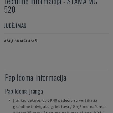
Techninė informacija
-
STAMA
MC
520
JUDĖJIMAS
AŠIŲ SKAIČIUS
:
5
Papildoma informacija
Papildoma įranga
Įrankių dėtuvė: 60 SK40 padėčių su vertikalia
grandine ir dvigubu griebtuvu / Gręžimo našumas
pliene: 25 mm / Sriegimo našumas pliene: M24 /