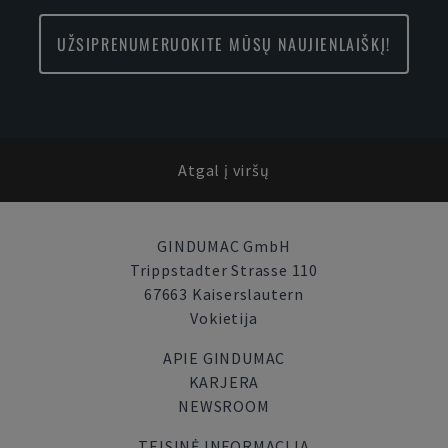
UŽSIPRENUMERUOKITE MŪSŲ NAUJIENLAIŠKĮ!
Atgal į viršų
GINDUMAC GmbH
Trippstadter Strasse 110
67663 Kaiserslautern
Vokietija
APIE GINDUMAC
KARJERA
NEWSROOM
TEISINĖ INFORMACIJA