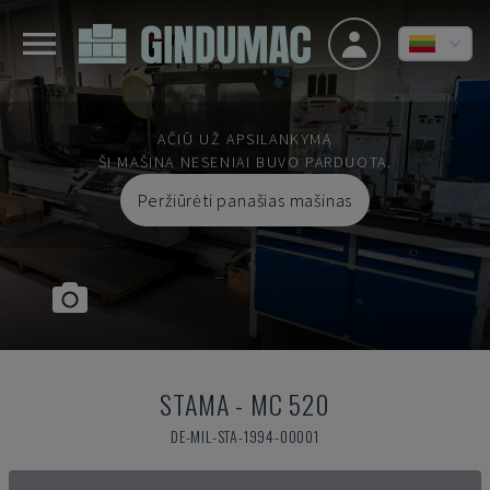
AČIŪ UŽ APSILANKYMĄ
ŠI MAŠINA NESENIAI BUVO PARDUOTA.
Peržiūrėti panašias mašinas
STAMA
-
MC 520
DE-MIL-STA-1994-00001