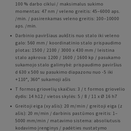
100 % darbo ciklui / maksimalus sukimo
momentas: 47 nm / veleno greitis: 45–6000 aps.
/min. / pasirenkamas veleno greitis: 100–10000
aps. /min.
Darbinio paviršiaus aukštis nuo stalo iki veleno
galo: 560 mm / koordinatinio stalo prispaudimo
plotas: 1500 / 2100 / 3000 x 430 mm / leistina
stalo apkrova: 1200 / 1600 / 1600 kp / pasukamo
sukamojo stalo galimybė: prispaudimo paviršius
d 630 x 500 su pasukimo diapazonu nuo -5 iki
+110°, 360° sukamoji ašis
T formos griovelių skaičius: 3 / t formos griovelio
dydis: 14 h12 / vietos skylės: 5 / 8 / 11 x Ø 16 h7
Greitoji eiga (xy ašis): 20 m/min / greitoji eiga (z
ašis): 20 m/min / darbinis pastūmos greitis: 1–
5000 mm/min / matavimo sistema: absoliutusis
kodavimo įrenginys / padėties nustatymo