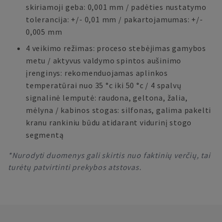
skiriamoji geba: 0,001 mm / padėties nustatymo
tolerancija: +/- 0,01 mm / pakartojamumas: +/-
0,005 mm
4 veikimo režimas: proceso stebėjimas gamybos
metu / aktyvus valdymo spintos aušinimo
įrenginys: rekomenduojamas aplinkos
temperatūrai nuo 35 °c iki 50 °c / 4 spalvų
signalinė lemputė: raudona, geltona, žalia,
mėlyna / kabinos stogas: silfonas, galima pakelti
kranu rankiniu būdu atidarant vidurinį stogo
segmentą
*Nurodyti duomenys gali skirtis nuo faktinių verčių, tai
turėtų patvirtinti prekybos atstovas.