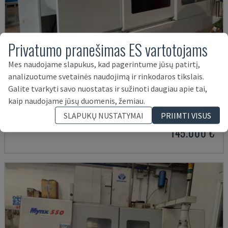
Privatumo pranešimas ES vartotojams
Mes naudojame slapukus, kad pagerintume jūsų patirtį,
analizuotume svetainės naudojimą ir rinkodaros tikslais.
Galite tvarkyti savo nuostatas ir sužinoti daugiau apie tai,
U5-1530
kaip naudojame jūsų duomenis, žemiau.
SPINNER - VERTIKALAUS APDIRBIMO CENTRAS
SLAPUKŲ NUSTATYMAI
PRIIMTI VISUS
VOKIETIJA
2021
6.000 VAL.
145.000 €