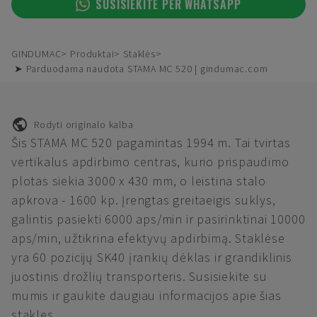
SUSISIEKITE PER WHATSAPP
GINDUMAC
Produktai
Staklės
➤ Parduodama naudota STAMA MC 520 | gindumac.com
Rodyti originalo kalba
Šis STAMA MC 520 pagamintas 1994 m. Tai tvirtas
vertikalus apdirbimo centras, kurio prispaudimo
plotas siekia 3000 x 430 mm, o leistina stalo
apkrova - 1600 kp. Įrengtas greitaeigis suklys,
galintis pasiekti 6000 aps/min ir pasirinktinai 10000
aps/min, užtikrina efektyvų apdirbimą. Staklėse
yra 60 pozicijų SK40 įrankių dėklas ir grandiklinis
juostinis drožlių transporteris. Susisiekite su
mumis ir gaukite daugiau informacijos apie šias
stakles.