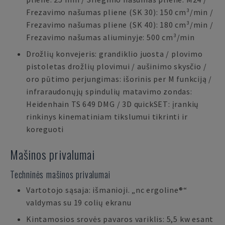
Frezavimo našumas pliene (SK 30): 150 cm³/min /
Frezavimo našumas pliene (SK 40): 180 cm³/min /
Frezavimo našumas aliuminyje: 500 cm³/min
Drožlių konvejeris: grandiklio juosta / plovimo
pistoletas drožlių plovimui / aušinimo skysčio /
oro pūtimo perjungimas: išorinis per M funkciją /
infraraudonųjų spindulių matavimo zondas:
Heidenhain TS 649 DMG / 3D quickSET: įrankių
rinkinys kinematiniam tikslumui tikrinti ir
koreguoti
Mašinos privalumai
Techninės mašinos privalumai
Vartotojo sąsaja: išmanioji. „nc ergoline®“
valdymas su 19 colių ekranu
Kintamosios srovės pavaros variklis: 5,5 kw esant