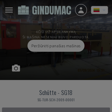
AČIŪ UŽ APSILANKYMĄ
ŠI MAŠINA NESENIAI BUVO PARDUOTA.
Peržiūrėti panašias mašinas
Schütte
-
SG18
SG-TUR-SCH-2009-00001