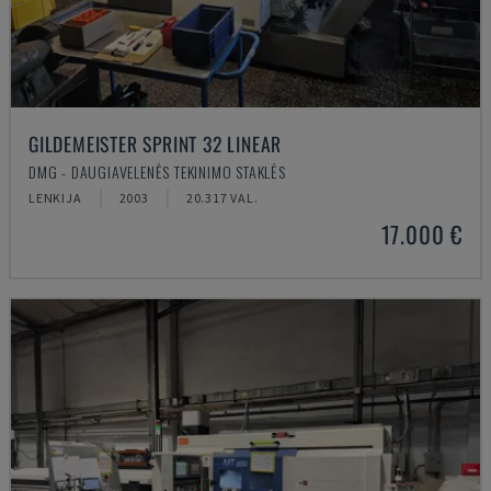
GILDEMEISTER SPRINT 32 LINEAR
DMG - DAUGIAVELENĖS TEKINIMO STAKLĖS
LENKIJA
2003
20.317 VAL.
17.000 €