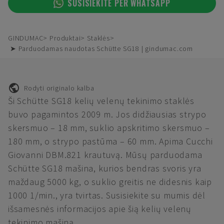
SUSISIEKITE PER WHATSAPP
GINDUMAC
Produktai
Staklės
➤ Parduodamas naudotas Schütte SG18 | gindumac.com
Rodyti originalo kalba
Ši Schütte SG18 kelių velenų tekinimo staklės
buvo pagamintos 2009 m. Jos didžiausias strypo
skersmuo – 18 mm, suklio apskritimo skersmuo –
180 mm, o strypo pastūma – 60 mm. Apima Cucchi
Giovanni DBM.821 krautuvą. Mūsų parduodama
Schütte SG18 mašina, kurios bendras svoris yra
maždaug 5000 kg, o suklio greitis ne didesnis kaip
1000 1/min., yra tvirtas. Susisiekite su mumis dėl
išsamesnės informacijos apie šią kelių velenų
tekinimo mašiną.