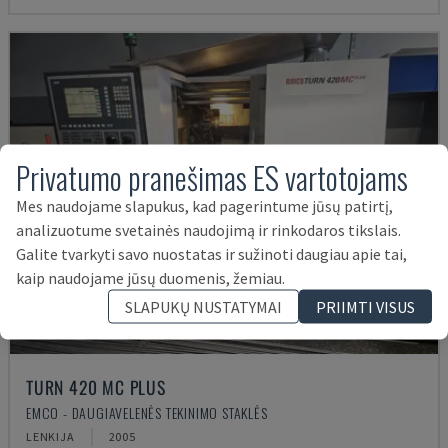
Privatumo pranešimas ES vartotojams
Mes naudojame slapukus, kad pagerintume jūsų patirtį,
analizuotume svetainės naudojimą ir rinkodaros tikslais.
Galite tvarkyti savo nuostatas ir sužinoti daugiau apie tai,
kaip naudojame jūsų duomenis, žemiau.
SLAPUKŲ NUSTATYMAI
PRIIMTI VISUS
TURN 420 MC PLUS
EMCO - DAUGIAVELENĖS TEKINIMO STAKLĖS
LENKIJA
2005