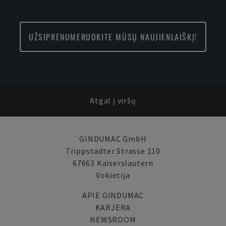
UŽSIPRENUMERUOKITE MŪSŲ NAUJIENLAIŠKĮ!
Atgal į viršų
GINDUMAC GmbH
Trippstadter Strasse 110
67663 Kaiserslautern
Vokietija
APIE GINDUMAC
KARJERA
NEWSROOM