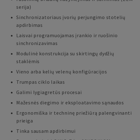
serija)
Sinchronizatoriaus įvorių perjungimo stotelių
apdirbimas
Laisvai programuojamas įrankio ir ruošinio
sinchronizavimas
Modulinė konstrukcija su skirtingų dydžių
staklėmis
Vieno arba kelių velenų konfigūracijos
Trumpas ciklo laikas
Galimi lygiagretūs procesai
Mažesnės diegimo ir eksploatavimo sąnaudos
Ergonomiška ir techninę priežiūrą palengvinanti
prieiga
Tinka sausam apdirbimui