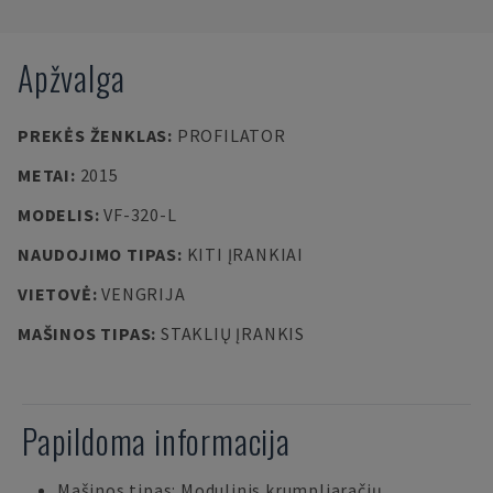
Apžvalga
PREKĖS ŽENKLAS
:
PROFILATOR
METAI
:
2015
MODELIS
:
VF-320-L
NAUDOJIMO TIPAS
:
KITI ĮRANKIAI
VIETOVĖ
:
VENGRIJA
MAŠINOS TIPAS
:
STAKLIŲ ĮRANKIS
Papildoma informacija
Mašinos tipas: Modulinis krumpliaračių