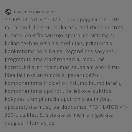
Rodyti originalo kalba
Šis PROFILATOR VF-320-L buvo pagamintas 2015
m. Tai modulinis krumpliaračių apdirbimo centras,
turintis lanksčią sausojo apdirbimo sistemą su
keliais technologiniais moduliais, pritaikytais
konkretiems poreikiams. Pagrindinės savybės -
programuojama sinchronizacija, modulinė
konstrukcija ir tinkamumas sausajam apdirbimui.
Idealiai tinka automobilių pavarų dėžių
komponentams ir didelio tikslumo krumpliaračių
komponentams apdirbti. Jei ieškote aukštos
kokybės krumpliaračių apdirbimo galimybių,
apsvarstykite mūsų parduodamas PROFILATOR VF-
320-L stakles. Susisiekite su mumis ir gaukite
daugiau informacijos.