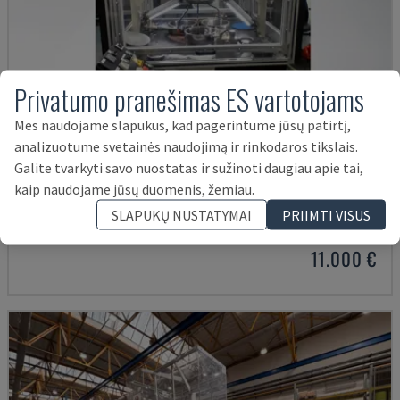
Privatumo pranešimas ES vartotojams
Mes naudojame slapukus, kad pagerintume jūsų patirtį,
analizuotume svetainės naudojimą ir rinkodaros tikslais.
Galite tvarkyti savo nuostatas ir sužinoti daugiau apie tai,
BLP 600/3S
kaip naudojame jūsų duomenis, žemiau.
MYLÄP - STAKLIŲ ĮRANKIS
SLAPUKŲ NUSTATYMAI
PRIIMTI VISUS
VOKIETIJA
2004
4.840 VAL.
11.000 €