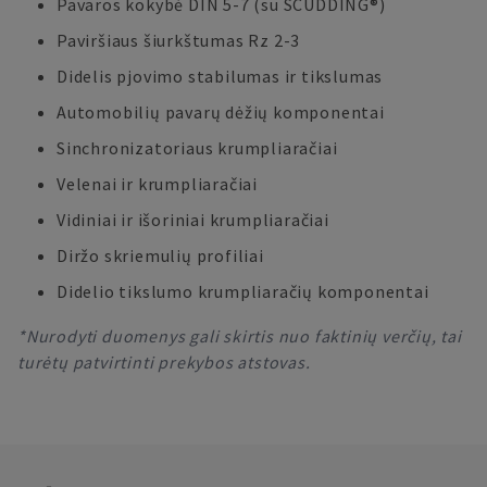
Pavaros kokybė DIN 5-7 (su SCUDDING®)
Paviršiaus šiurkštumas Rz 2-3
Didelis pjovimo stabilumas ir tikslumas
Automobilių pavarų dėžių komponentai
Sinchronizatoriaus krumpliaračiai
Velenai ir krumpliaračiai
Vidiniai ir išoriniai krumpliaračiai
Diržo skriemulių profiliai
Didelio tikslumo krumpliaračių komponentai
*Nurodyti duomenys gali skirtis nuo faktinių verčių, tai
turėtų patvirtinti prekybos atstovas.