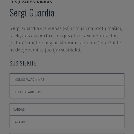
JŪSŲ VADYBININKAS:
Sergi Guardia
Sergi Guardia
yra vienas (-a) iš mūsų naudotų mašinų
prekybos ekspertų ir būs jūsų tiesioginis kontaktas,
jei turėtumėte daugiau klausimų apie mašiną. Galite
nedvejodami su juo (ja) susisiekti.
SUSISIEKITE