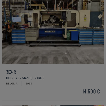
3EX-R
HOLROYD - STAKLIŲ ĮRANKIS
BELGIJA
1999
14.500 €