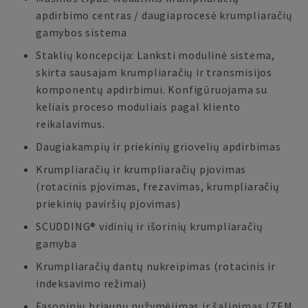
apdirbimo centras / daugiaprocesė krumpliaračių
gamybos sistema
Staklių koncepcija: Lanksti modulinė sistema,
skirta sausajam krumpliaračių ir transmisijos
komponentų apdirbimui. Konfigūruojama su
keliais proceso moduliais pagal kliento
reikalavimus.
Daugiakampių ir priekinių griovelių apdirbimas
Krumpliaračių ir krumpliaračių pjovimas
(rotacinis pjovimas, frezavimas, krumpliaračių
priekinių paviršių pjovimas)
SCUDDING® vidinių ir išorinių krumpliaračių
gamyba
Krumpliaračių dantų nukreipimas (rotacinis ir
indeksavimo režimai)
Fasoninių briaunų nužymėjimas ir šalinimas (ZEM