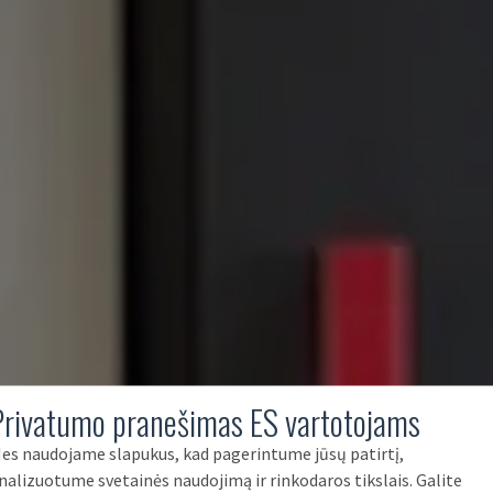
Privatumo pranešimas ES vartotojams
es naudojame slapukus, kad pagerintume jūsų patirtį,
nalizuotume svetainės naudojimą ir rinkodaros tikslais. Galite