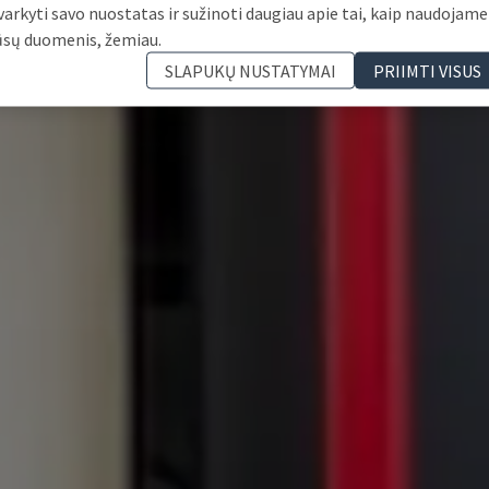
varkyti savo nuostatas ir sužinoti daugiau apie tai, kaip naudojame
ūsų duomenis, žemiau.
SLAPUKŲ NUSTATYMAI
PRIIMTI VISUS