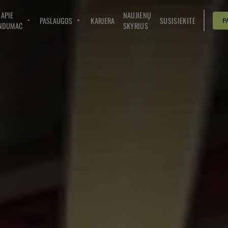
APIE
NAUJIENŲ
PASLAUGOS
KARJERA
SUSISIEKITE
P
NDUMAC
SKYRIUS